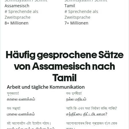
Assamesisch
Tamil
# Sprechende als
# Sprechende als
Zweitsprache
Zweitsprache
8+ Millionen
7+ Millionen
Häufig gesprochene Sätze
von Assamesisch nach
Tamil
Slide 1 of 6
Arbeit und tägliche Kommunikation
সুপ্ৰভাত!
শুভ দুপৰীয়া!
ন
காலை வணக்கம்
நல்ல மதியம்
வ
শুভ সন্ধ্যা!
আমি কি এখন সভা নিৰ্ধাৰণ কৰিব পাৰিম?
ম
மாலை வணக்கம்
சந்திப்பை திட்டமிடலாமா?
எ
মই আপোনালৈ এটা ইমেইল পঠাম।
আপোনালোকৰ কিবা প্ৰয়োজন হ’লে মোক
স
நான் உங்களுக்கு மின்னஞ்சல்
জনাব।
க