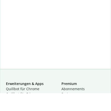
Erweiterungen & Apps
Premium
Quillbot für Chrome
Abon­ne­ments
Quillbot für Edge
Preise
Quillbot für Safari
Für Teams
Quillbot für Android
Partnerprogramm
Quillbot für iOS
Demo anfragen