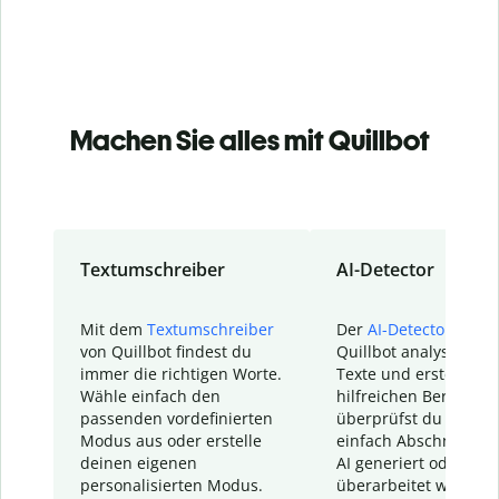
Machen Sie alles mit Quillbot
Textumschreiber
AI-Detector
Mit dem
Textumschreiber
Der
AI-Detector
von
von Quillbot findest du
Quillbot analysiert d
immer die richtigen Worte.
Texte und erstellt ei
Wähle einfach den
hilfreichen Bericht. S
passenden vordefinierten
überprüfst du schnel
Modus aus oder erstelle
einfach Abschnitte, d
deinen eigenen
AI generiert oder
personalisierten Modus.
überarbeitet wurden.