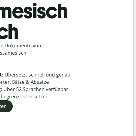
amesisch
ch
lle Dokumente von
Assamesisch.
t:
Übersetzt schnell und genau
rter, Sätze & Absätze
g:
Über
52
Sprachen verfügbar
begrenzt übersetzen
ten