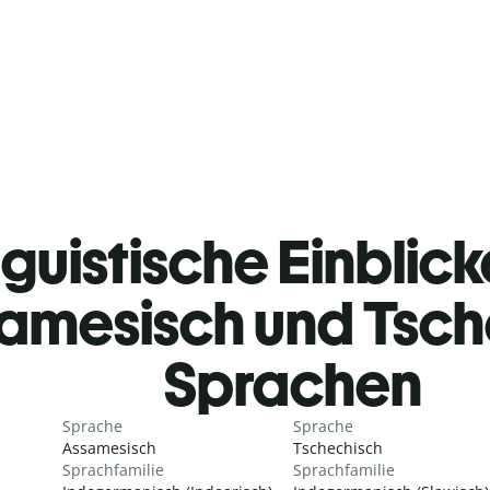
guistische Einblicke
amesisch und Tsch
Sprachen
Sprache
Sprache
Assamesisch
Tschechisch
Sprachfamilie
Sprachfamilie