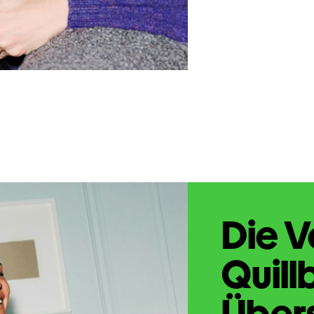
Die V
Quill
Übers