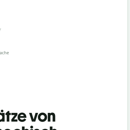
r
rache
ätze von