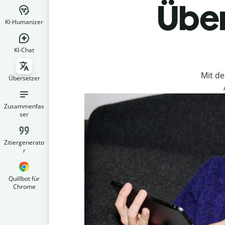
Über
KI-Humanizer
KI-Chat
Mit d
Übersetzer
Zusammenfas
ser
Zitiergenerato
r
Quillbot für
Chrome