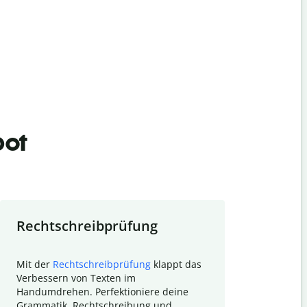
bot
Rechtschreibprüfung
Textzu
Mit der
Rechtschreibprüfung
klappt das
Mithilfe de
Verbessern von Texten im
Quillbot ka
Handumdrehen. Perfektioniere deine
Überblick ü
Grammatik, Rechtschreibung und
So wird das