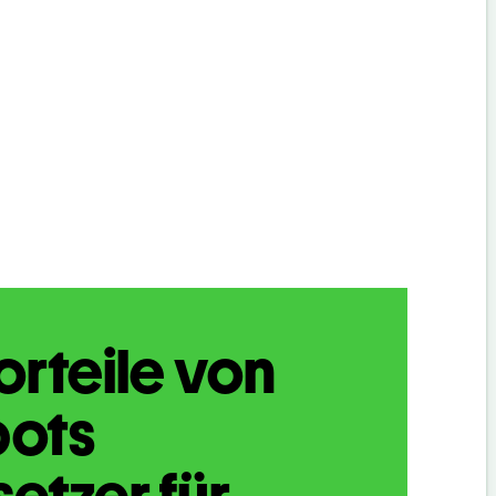
orteile von
bots
etzer für