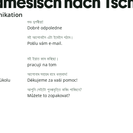
mesisch nach Tsc
nikation
শুভ দুপৰীয়া!
Dobré odpoledne
মই আপোনালৈ এটা ইমেইল পঠাম।
Pošlu vám e-mail.
মই ইয়াত কাম কৰিছো।
pracuji na tom
আপোনাৰ সহায়ৰ বাবে ধন্যবাদ!
 úkolu
Děkujeme za vaši pomoc!
আপুনি সেইটো পুনৰাবৃত্তি কৰিব পাৰিবনে?
Můžete to zopakovat?