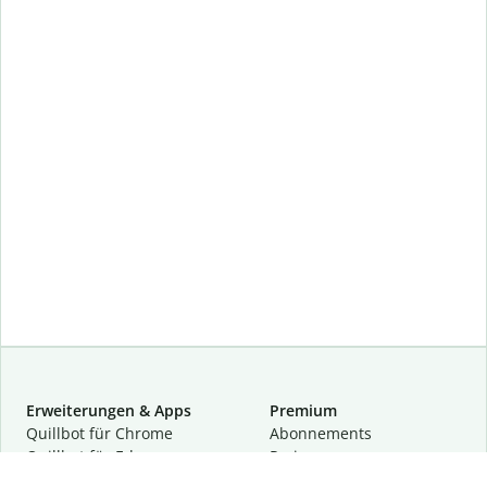
Erweiterungen & Apps
Premium
Quillbot für Chrome
Abon­ne­ments
Quillbot für Edge
Preise
Quillbot für Safari
Für Teams