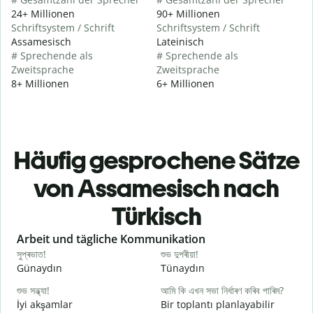
24+ Millionen
90+ Millionen
Schriftsystem / Schrift
Schriftsystem / Schrift
Assamesisch
Lateinisch
# Sprechende als
# Sprechende als
Zweitsprache
Zweitsprache
8+ Millionen
6+ Millionen
Häufig gesprochene Sätze
von Assamesisch nach
Türkisch
Slide 1 of 6
Arbeit und tägliche Kommunikation
সুপ্ৰভাত!
শুভ দুপৰীয়া!
ন
Günaydın
Tünaydın
M
শুভ সন্ধ্যা!
আমি কি এখন সভা নিৰ্ধাৰণ কৰিব পাৰিম?
ম
İyi akşamlar
Bir toplantı planlayabilir