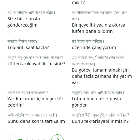
miyiz?
স
মই আপোনালৈ এটা ইমেইল পঠাম।
আপোনালোকৰ কিবা প্ৰয়োজন হ’লে মোক
G
Size bir e-posta
জনাব।
আ
göndereceğim.
Bir şeye ihtiyacınız olursa
R
lütfen bana bildirin
হ
সভাটো কিমান বজাত?
মই ইয়াত কাম কৰিছো।
E
Toplantı saat kaçta?
üzerinde çalışıyorum
ব
আপুনি অনুগ্ৰহ কৰি স্পষ্ট কৰিব পাৰিবনে?
এই কামটো সম্পূৰ্ণ কৰিবলৈ মোৰ অধিক
G
Lütfen açıklayabilir misiniz?
সময়ৰ প্ৰয়োজন।
Bu görevi tamamlamak için
ও
daha fazla zamana ihtiyacım
E
var
আপোনাৰ সহায়ৰ বাবে ধন্যবাদ!
অনুগ্ৰহ কৰি মোক এটা ইমেইল পঠাব।
Yardımlarınız için teşekkür
Lütfen bana bir e-posta
ederim!
gönder
আমি এইটো পাছত আলোচনা কৰোঁ।
আপুনি সেইটো পুনৰাবৃত্তি কৰিব পাৰিবনে?
Bunu daha sonra tartışalım
Bunu tekrarlayabilir misin?