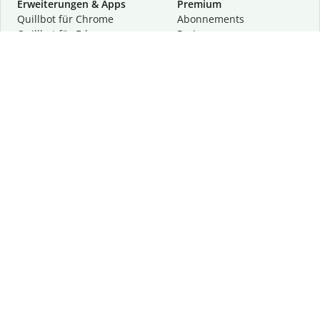
Erweiterungen & Apps
Premium
Quillbot für Chrome
Abon­ne­ments
Quillbot für Edge
Preise
Quillbot für Safari
Für Teams
Quillbot für Android
Partnerprogramm
Quillbot für iOS
Demo anfragen
Quillbot für Windows
Quillbot für macOS
Quillbot für Word
Tools
Unternehmen
Schreibhilfen
Über uns
Textkorrektur
Privatsphäre & Sicherheit
Zitieren und Originalität
Karriere
KI-Tools
Hilfe
Kontakt
Ressourcen
Folge uns