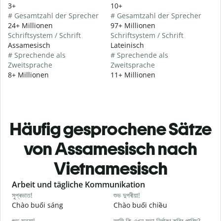
3+
10+
# Gesamtzahl der Sprecher
# Gesamtzahl der Sprecher
24+ Millionen
97+ Millionen
Schriftsystem / Schrift
Schriftsystem / Schrift
Assamesisch
Lateinisch
# Sprechende als
# Sprechende als
Zweitsprache
Zweitsprache
8+ Millionen
11+ Millionen
Häufig gesprochene Sätze
von Assamesisch nach
Vietnamesisch
Slide 1 of 6
Arbeit und tägliche Kommunikation
সুপ্ৰভাত!
শুভ দুপৰীয়া!
ন
Chào buổi sáng
Chào buổi chiều
X
শুভ সন্ধ্যা!
আমি কি এখন সভা নিৰ্ধাৰণ কৰিব পাৰিম?
ম