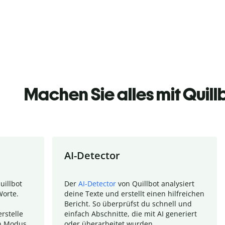
Machen Sie alles mit Quill
AI-Detector
uillbot
Der
AI-Detector
von Quillbot analysiert
Worte.
deine Texte und erstellt einen hilfreichen
Bericht. So überprüfst du schnell und
rstelle
einfach Abschnitte, die mit AI generiert
n Modus.
oder überarbeitet wurden.