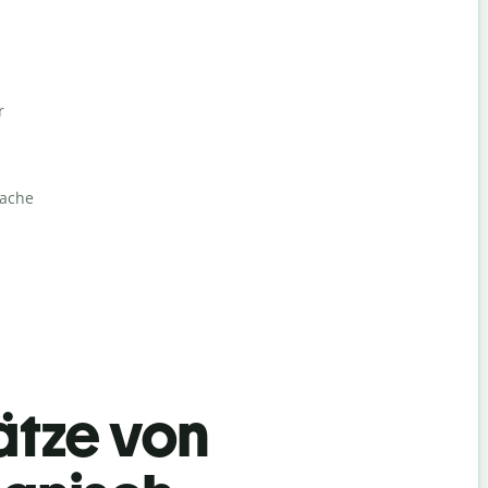
r
rache
ätze von