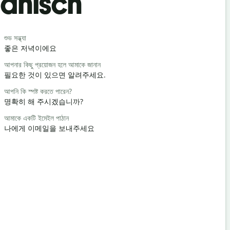
eanisch
Begrüß
শুভ সন্ধ্যা
হ্যালো/হাই
좋은 저녁이에요
안녕 / 안녕
আপনার কিছু প্রয়োজন হলে আমাকে জানান
কেমন আছেন?
필요한 것이 있으면 알려주세요.
어떻게 지내
আপনি কি স্পষ্ট করতে পারেন?
আপনাকে স্বাগ
명확히 해 주시겠습니까?
천만에요
আমাকে একটি ইমেইল পাঠান
মাফ করবেন/দুঃ
나에게 이메일을 보내주세요
실례합니다
কাছের হোটেল ক
가장 가까운