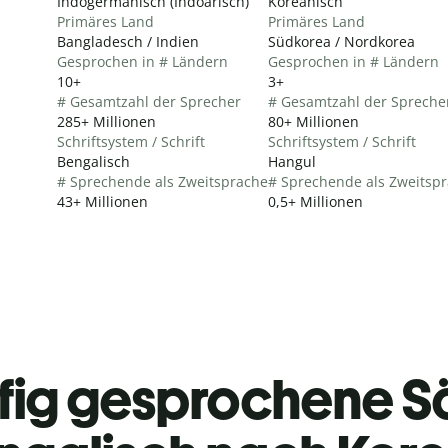
Indogermanisch (Indoarisch)
Koreanisch
Primäres Land
Primäres Land
Bangladesch / Indien
Südkorea / Nordkorea
Gesprochen in # Ländern
Gesprochen in # Ländern
10+
3+
# Gesamtzahl der Sprecher
# Gesamtzahl der Spreche
285+ Millionen
80+ Millionen
Schriftsystem / Schrift
Schriftsystem / Schrift
Bengalisch
Hangul
# Sprechende als Zweitsprache
# Sprechende als Zweitsp
43+ Millionen
0,5+ Millionen
fig gesprochene S