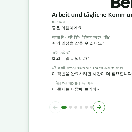
Be
Slide 1 of 6
Arbeit und tägliche Kommu
শুভ সকাল
좋은 아침이에요
আমরা কি একটি মিটিং শিডিউল করতে পারি?
회의 일정을 잡을 수 있나요?
মিটিং কয়টায়?
회의는 몇 시입니까?
এই কাজটি সম্পন্ন করতে আমার আরও সময় প্রয়োজন
이 작업을 완료하려면 시간이 더 필요합니다
এ নিয়ে পরে আলোচনা করা যাক
이 문제는 나중에 논의하자