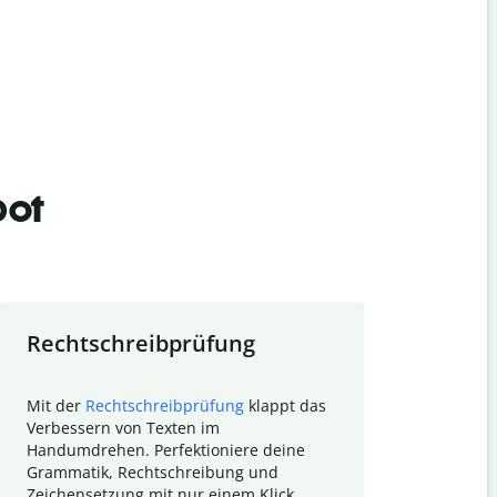
bot
Rechtschreibprüfung
Textzu
Mit der
Rechtschreibprüfung
klappt das
Mithilfe de
Verbessern von Texten im
Quillbot ka
Handumdrehen. Perfektioniere deine
Überblick ü
Grammatik, Rechtschreibung und
So wird das
Zeichensetzung mit nur einem Klick.
Forschungsa