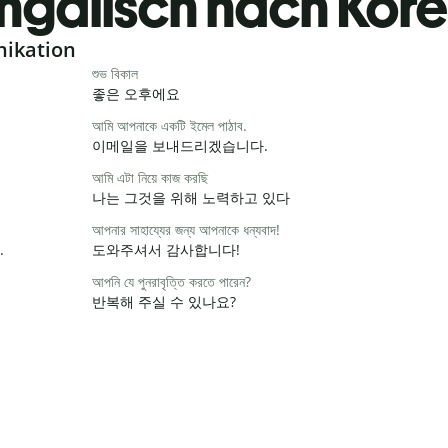
ngalisch nach Kor
nikation
শুভ বিকাল
좋은 오후에요
আমি আপনাকে একটি ইমেল পাঠাব.
이메일을 보내드리겠습니다.
আমি এটা নিয়ে কাজ করছি
나는 그것을 위해 노력하고 있다
আপনার সাহায্যের জন্য আপনাকে ধন্যবাদ!
.
도와주셔서 감사합니다!
আপনি যে পুনরাবৃত্তি করতে পারেন?
반복해 주실 수 있나요?