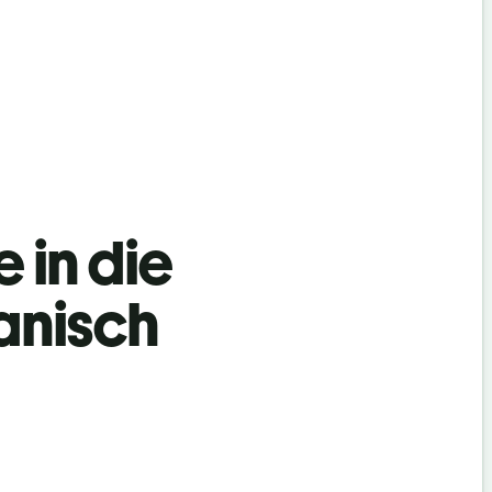
 in die
anisch