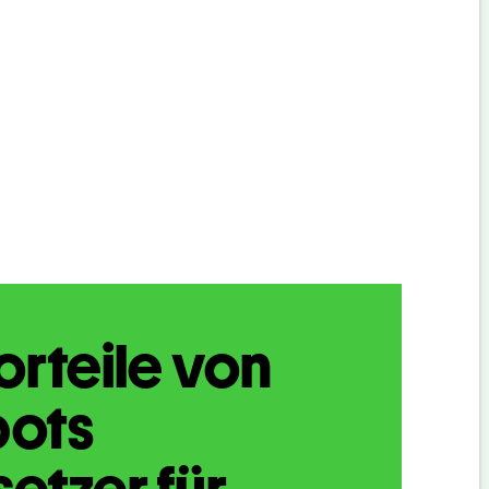
orteile von
bots
etzer für