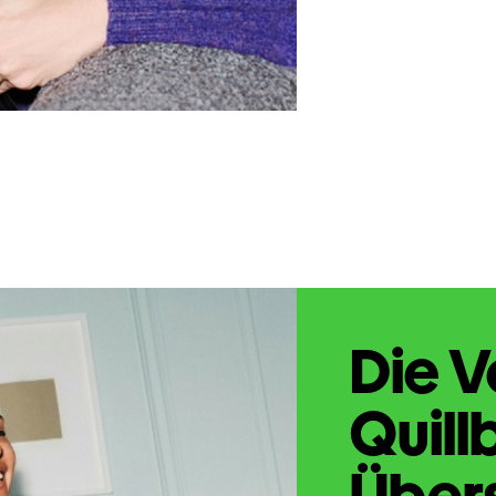
Die V
Quill
Übers