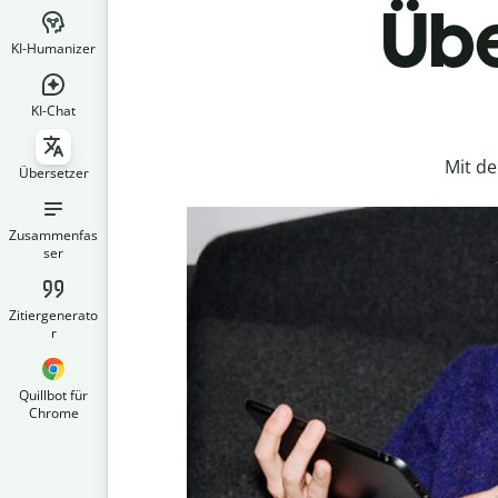
Übe
KI-Humanizer
KI-Chat
Mit d
Übersetzer
Zusammenfas
ser
Zitiergenerato
r
Quillbot für
Chrome