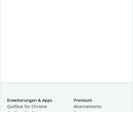
Erweiterungen & Apps
Premium
Quillbot für Chrome
Abon­ne­ments
Quillbot für Edge
Preise
Quillbot für Safari
Für Teams
Quillbot für Android
Partnerprogramm
Quillbot für iOS
Demo anfragen