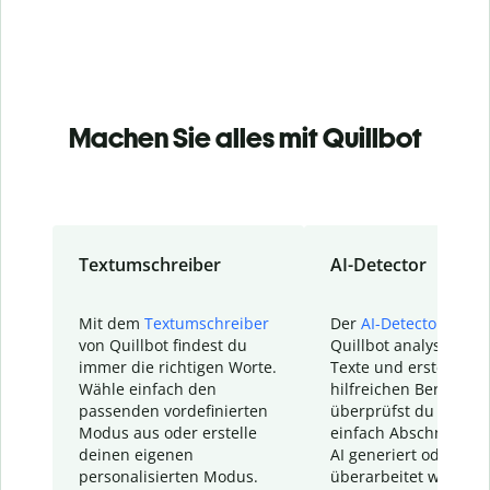
Machen Sie alles mit Quillbot
Textumschreiber
AI-Detector
Mit dem
Textumschreiber
Der
AI-Detector
von
von Quillbot findest du
Quillbot analysiert d
immer die richtigen Worte.
Texte und erstellt ei
Wähle einfach den
hilfreichen Bericht. S
passenden vordefinierten
überprüfst du schnel
Modus aus oder erstelle
einfach Abschnitte, d
deinen eigenen
AI generiert oder
personalisierten Modus.
überarbeitet wurden.