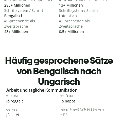
285+ Millionen
13+ Millionen
Schriftsystem / Schrift
Schriftsystem / Schrift
Bengalisch
Lateinisch
# Sprechende als
# Sprechende als
Zweitsprache
Zweitsprache
43+ Millionen
0,5+ Millionen
Häufig gesprochene Sätze
von Bengalisch nach
Ungarisch
Slide 1 of 6
Arbeit und tägliche Kommunikation
শুভ সকাল
শুভ বিকাল
হ
Jó reggelt
Jó napot
H
শুভ সন্ধ্যা
আমরা কি একটি মিটিং শিডিউল করতে
আ
Jó estét
পারি?