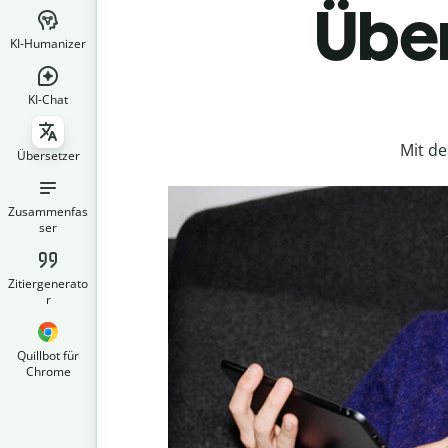
Über
KI-Humanizer
KI-Chat
Mit d
Übersetzer
Zusammenfas
ser
Zitiergenerato
r
Quillbot für
Chrome