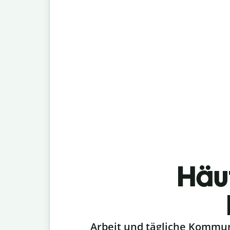
Häu
Slide 1 of 6
Arbeit und tägliche Kommu