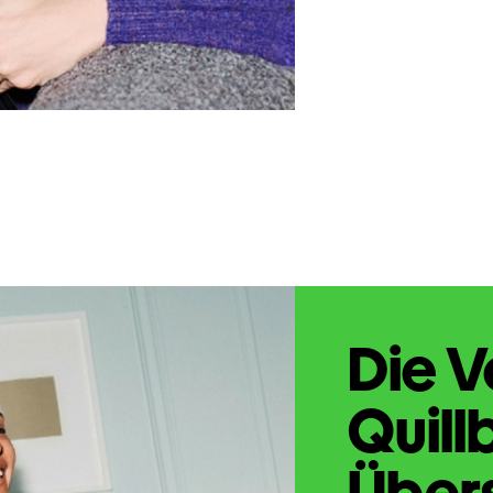
Die V
Quill
Übers