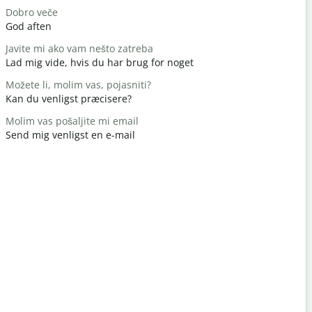
Dobro veče
Zdravo / Z
God aften
Hej / Hej
Javite mi ako vam nešto zatreba
Kako si?
Lad mig vide, hvis du har brug for noget
Hvordan h
Možete li, molim vas, pojasniti?
Nema na 
Kan du venligst præcisere?
Du er vel
Molim vas pošaljite mi email
Izvinite / I
Send mig venligst en e-mail
Undskyld m
Gdje je naj
Hvor er de