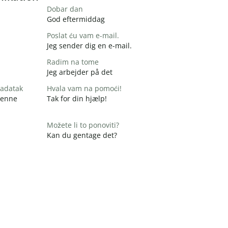
Dobar dan
God eftermiddag
Poslat ću vam e-mail.
Jeg sender dig en e-mail.
Radim na tome
Jeg arbejder på det
zadatak
Hvala vam na pomoći!
 denne
Tak for din hjælp!
Možete li to ponoviti?
Kan du gentage det?