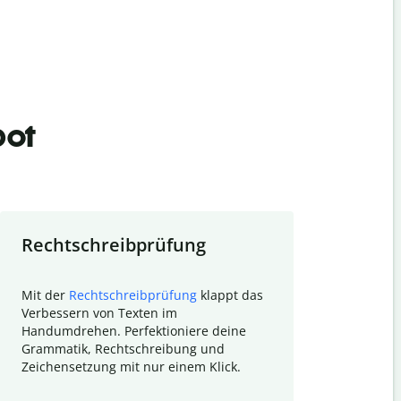
bot
Rechtschreibprüfung
Textzu
Mit der
Rechtschreibprüfung
klappt das
Mithilfe de
Verbessern von Texten im
Quillbot ka
Handumdrehen. Perfektioniere deine
Überblick ü
Grammatik, Rechtschreibung und
So wird das
Zeichensetzung mit nur einem Klick.
Forschungsa
E-Mails zum