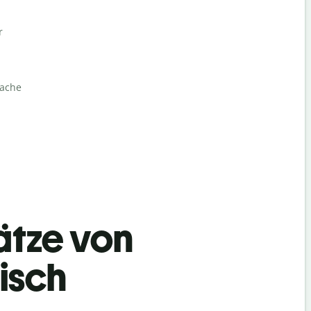
r
rache
ätze von
isch
Begrüß