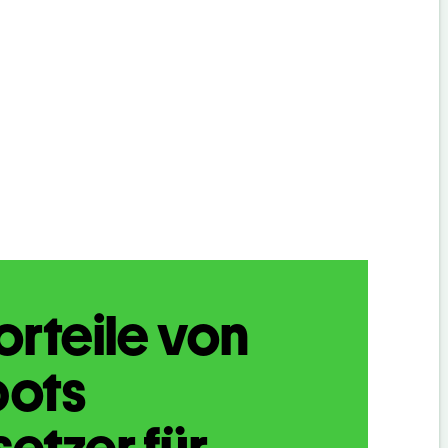
orteile von
bots
etzer für