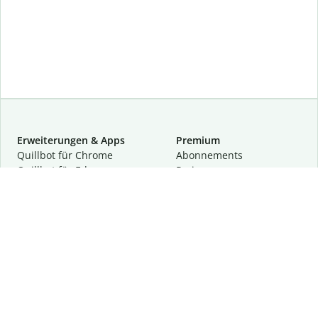
Erweiterungen & Apps
Premium
Quillbot für Chrome
Abon­ne­ments
Quillbot für Edge
Preise
Quillbot für Safari
Für Teams
Quillbot für Android
Partnerprogramm
Quillbot für iOS
Demo anfragen
Quillbot für Windows
Quillbot für macOS
Quillbot für Word
Tools
Unternehmen
Schreibhilfen
Über uns
Textkorrektur
Privatsphäre & Sicherheit
Zitieren und Originalität