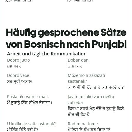
Häufig gesprochene Sätze
von Bosnisch nach Punjabi
Slide 1 of 6
Arbeit und tägliche Kommunikation
Dobro jutro
Dobar dan
Z
ਸ਼ੁਭ ਸਵੇਰ
ਨਮਸਕਾਰ
ਹ
Dobro veče
Možemo li zakazati
M
ਸਤ ਸ੍ਰੀ ਅਕਾਲ
sastanak?
ਮ
ਕੀ ਅਸੀਂ ਮੀਟਿੰਗ ਤਹਿ ਕਰ ਸਕਦੇ ਹਾਂ?
D
Poslat ću vam e-mail.
Javite mi ako vam nešto
ਸ
ਮੈਂ ਤੁਹਾਨੂੰ ਇੱਕ ਈਮੇਲ ਭੇਜਾਂਗਾ।
zatreba
ਕਿਰਪਾ ਕਰਕੇ ਮੈਨੂੰ ਦੱਸੋ ਜੇ ਤੁਹਾਨੂੰ ਕਿਸੇ
ਤ
ਚੀਜ਼ ਦੀ ਲੋੜ ਹੈ
D
U koliko je sati sastanak?
Radim na tome
ਹ
ਮੀਟਿੰਗ ਕਿੰਨੇ ਵਜੇ ਹੈ?
ਮੈਂ ਇਸ 'ਤੇ ਕੰਮ ਕਰ ਰਿਹਾ ਹਾਂ