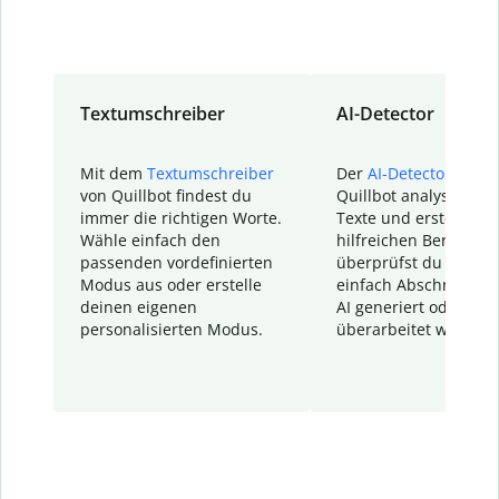
Textumschreiber
AI-Detector
Mit dem
Textumschreiber
Der
AI-Detector
von
von Quillbot findest du
Quillbot analysiert d
immer die richtigen Worte.
Texte und erstellt ei
Wähle einfach den
hilfreichen Bericht. S
passenden vordefinierten
überprüfst du schnel
Modus aus oder erstelle
einfach Abschnitte, d
deinen eigenen
AI generiert oder
personalisierten Modus.
überarbeitet wurden.