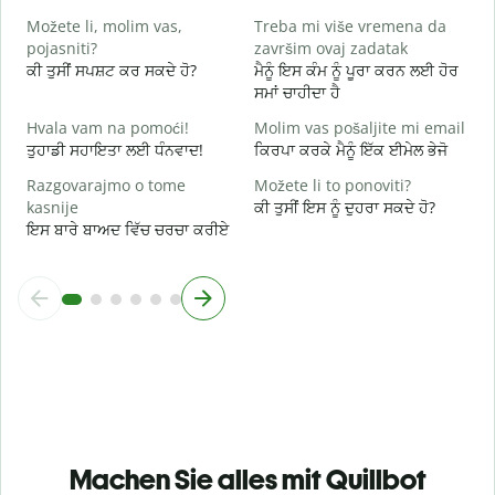
D
Možete li, molim vas,
Treba mi više vremena da
ਅ
pojasniti?
završim ovaj zadatak
ਕੀ ਤੁਸੀਂ ਸਪਸ਼ਟ ਕਰ ਸਕਦੇ ਹੋ?
ਮੈਨੂੰ ਇਸ ਕੰਮ ਨੂੰ ਪੂਰਾ ਕਰਨ ਲਈ ਹੋਰ
G
ਸਮਾਂ ਚਾਹੀਦਾ ਹੈ
ਨ
Hvala vam na pomoći!
Molim vas pošaljite mi email
ਤੁਹਾਡੀ ਸਹਾਇਤਾ ਲਈ ਧੰਨਵਾਦ!
ਕਿਰਪਾ ਕਰਕੇ ਮੈਨੂੰ ਇੱਕ ਈਮੇਲ ਭੇਜੋ
Razgovarajmo o tome
Možete li to ponoviti?
kasnije
ਕੀ ਤੁਸੀਂ ਇਸ ਨੂੰ ਦੁਹਰਾ ਸਕਦੇ ਹੋ?
ਇਸ ਬਾਰੇ ਬਾਅਦ ਵਿੱਚ ਚਰਚਾ ਕਰੀਏ
Machen Sie alles mit Quillbot