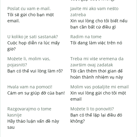
C
Poslat ću vam e-mail.
Javite mi ako vam nešto
t
Tôi sẽ gửi cho bạn một
zatreba
email.
Xin vui lòng cho tôi biết nếu
K
bạn cần bất cứ điều gì
D
U koliko je sati sastanak?
Radim na tome
C
Cuộc họp diễn ra lúc mấy
Tôi đang làm việc trên nó
giờ?
D
T
Možete li, molim vas,
Treba mi više vremena da
pojasniti?
završim ovaj zadatak
G
Bạn có thể vui lòng làm rõ?
Tôi cần thêm thời gian để
K
hoàn thành nhiệm vụ này
Hvala vam na pomoći!
Molim vas pošaljite mi email
Cảm ơn sự giúp đỡ của bạn!
Xin vui lòng gửi cho tôi một
email
Razgovarajmo o tome
Možete li to ponoviti?
kasnije
Bạn có thể lặp lại điều đó
Hãy thảo luận vấn đề này
không?
sau