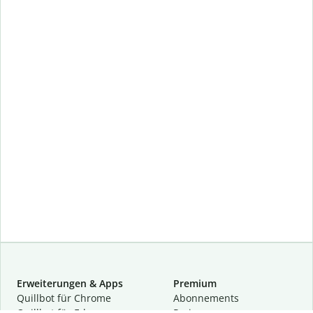
Erweiterungen & Apps
Premium
Quillbot für Chrome
Abon­ne­ments
Quillbot für Edge
Preise