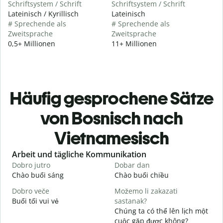
Schriftsystem / Schrift
Schriftsystem / Schrift
Lateinisch / Kyrillisch
Lateinisch
# Sprechende als
# Sprechende als
Zweitsprache
Zweitsprache
0,5+ Millionen
11+ Millionen
Häufig gesprochene Sätze
von Bosnisch nach
Vietnamesisch
Slide 1 of 6
Arbeit und tägliche Kommunikation
Dobro jutro
Dobar dan
Z
Chào buổi sáng
Chào buổi chiều
X
Dobro veče
Možemo li zakazati
M
Buổi tối vui vẻ
sastanak?
T
Chúng ta có thể lên lịch một
D
cuộc gặp được không?