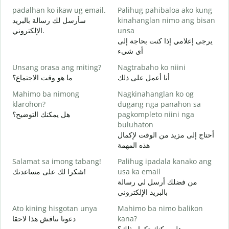
padalhan ko ikaw ug email.
Palihug pahibaloa ako kung
g
سأرسل لك رسالة بالبريد
kinahanglan nimo ang bisan
ر
الإلكتروني.
unsa
G
يرجى إعلامي إذا كنت بحاجة إلى
ة
أي شيء
O
Unsang orasa ang miting?
Nagtrabaho ko niini
ا
أنا أعمل على ذلك
ما هو وقت الاجتماع؟
Mahimo ba nimong
Nagkinahanglan ko og
ة
klarohon?
dugang nga panahon sa
هل يمكنك التوضيح؟
pagkompleto niini nga
buluhaton
A
أحتاج إلى مزيد من الوقت لإكمال
h
هذه المهمة
؟
Salamat sa imong tabang!
Palihug ipadala kanako ang
شكرا لك على مساعدتك!
usa ka email
من فضلك أرسل لي رسالة
بالبريد الإلكتروني
Ato kining hisgotan unya
Mahimo ba nimo balikon
دعونا نناقش هذا لاحقا
kana?
هل يمكنك تكرار ذلك؟