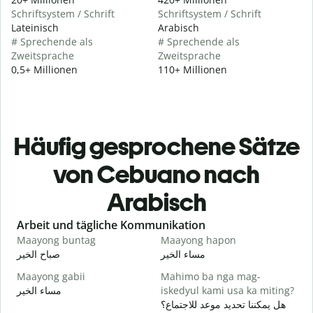
Schriftsystem / Schrift
Schriftsystem / Schrift
Lateinisch
Arabisch
# Sprechende als
# Sprechende als
Zweitsprache
Zweitsprache
0,5+ Millionen
110+ Millionen
Häufig gesprochene Sätze
von Cebuano nach
Arabisch
Slide 1 of 6
Arbeit und tägliche Kommunikation
Maayong buntag
Maayong hapon
H
ا
مساء الخير
صباح الخير
Maayong gabii
Mahimo ba nga mag-
A
مساء الخير
iskedyul kami usa ka miting?
و
هل يمكننا تحديد موعد للاجتماع؟
M