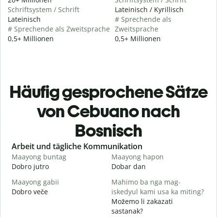
Schriftsystem / Schrift
Lateinisch / Kyrillisch
Lateinisch
# Sprechende als
# Sprechende als Zweitsprache
Zweitsprache
0,5+ Millionen
0,5+ Millionen
Häufig gesprochene Sätze
von Cebuano nach
Bosnisch
Slide 1 of 6
Arbeit und tägliche Kommunikation
Maayong buntag
Maayong hapon
H
Dobro jutro
Dobar dan
Z
Maayong gabii
Mahimo ba nga mag-
A
Dobro veče
iskedyul kami usa ka miting?
M
Možemo li zakazati
M
sastanak?
g