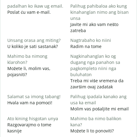
padalhan ko ikaw ug email.
Palihug pahibaloa ako kung
D
Poslat ću vam e-mail.
kinahanglan nimo ang bisan
G
unsa
Javite mi ako vam nešto
zatreba
O
D
Unsang orasa ang miting?
Nagtrabaho ko niini
U koliko je sati sastanak?
Radim na tome
D
Mahimo ba nimong
Nagkinahanglan ko og
klarohon?
dugang nga panahon sa
Možete li, molim vas,
pagkompleto niini nga
A
pojasniti?
buluhaton
h
Treba mi više vremena da
G
završim ovaj zadatak
Salamat sa imong tabang!
Palihug ipadala kanako ang
Hvala vam na pomoći!
usa ka email
Molim vas pošaljite mi email
Ato kining hisgotan unya
Mahimo ba nimo balikon
Razgovarajmo o tome
kana?
kasnije
Možete li to ponoviti?