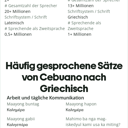
# Gesamtzahl der Sprecher
13+ Millionen
20+ Millionen
Schriftsystem / Schrift
Schriftsystem / Schrift
Griechisch
Lateinisch
# Sprechende als
# Sprechende als Zweitsprache
Zweitsprache
0,5+ Millionen
1+ Millionen
Häufig gesprochene Sätze
von Cebuano nach
Griechisch
Slide 1 of 6
Arbeit und tägliche Kommunikation
Maayong buntag
Maayong hapon
H
Καλημέρα
Καλημέρα
Γ
Maayong gabii
Mahimo ba nga mag-
A
Καλησπέρα
iskedyul kami usa ka miting?
Τ