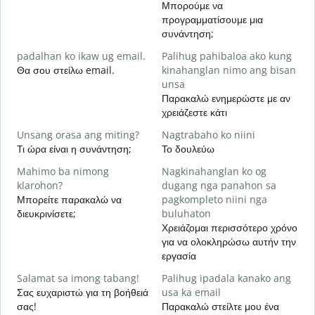
Μπορούμε να
M
προγραμματίσουμε μια
g
συνάντηση;
Κ
padalhan ko ikaw ug email.
Palihug pahibaloa ako kung
G
Θα σου στείλω email.
kinahanglan nimo ang bisan
Κ
unsa
Παρακαλώ ενημερώστε με αν
O
χρειάζεστε κάτι
Ν
Unsang orasa ang miting?
Nagtrabaho ko niini
Τι ώρα είναι η συνάντηση;
Το δουλεύω
Α
Mahimo ba nimong
Nagkinahanglan ko og
klarohon?
dugang nga panahon sa
A
Μπορείτε παρακαλώ να
pagkompleto niini nga
h
διευκρινίσετε;
buluhaton
Π
Χρειάζομαι περισσότερο χρόνο
ξ
για να ολοκληρώσω αυτήν την
εργασία
Salamat sa imong tabang!
Palihug ipadala kanako ang
Σας ευχαριστώ για τη βοήθειά
usa ka email
σας!
Παρακαλώ στείλτε μου ένα