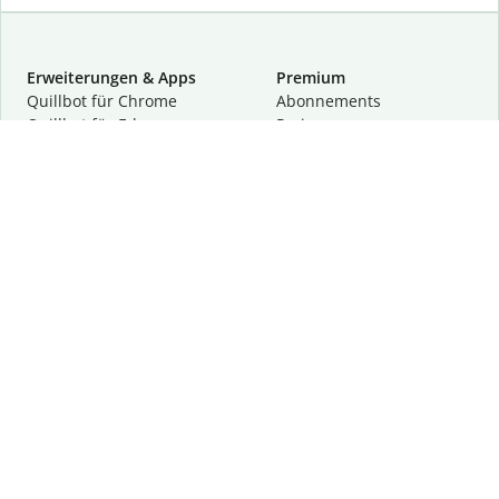
Erweiterungen & Apps
Premium
Quillbot für Chrome
Abon­ne­ments
Quillbot für Edge
Preise
Quillbot für Safari
Für Teams
Quillbot für Android
Partnerprogramm
Quillbot für iOS
Demo anfragen
Quillbot für Windows
Quillbot für macOS
Quillbot für Word
Tools
Unternehmen
Schreibhilfen
Über uns
Textkorrektur
Privatsphäre & Sicherheit
Zitieren und Originalität
Karriere
KI-Tools
Hilfe
Kontakt
Ressourcen
Folge uns