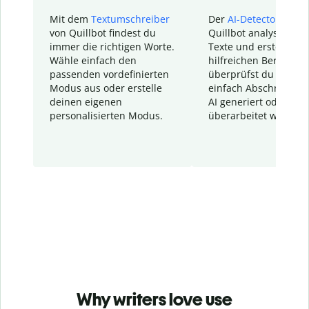
Mit dem
Textumschreiber
Der
AI-Detector
von
von Quillbot findest du
Quillbot analysiert d
immer die richtigen Worte.
Texte und erstellt ei
Wähle einfach den
hilfreichen Bericht. S
passenden vordefinierten
überprüfst du schnel
Modus aus oder erstelle
einfach Abschnitte, d
deinen eigenen
AI generiert oder
personalisierten Modus.
überarbeitet wurden.
Why writers love use