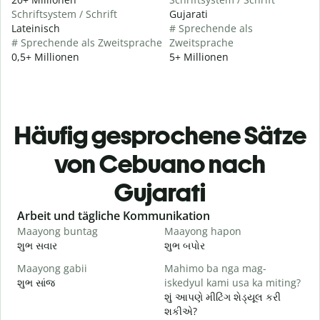
Schriftsystem / Schrift
Gujarati
Lateinisch
# Sprechende als
# Sprechende als Zweitsprache
Zweitsprache
0,5+ Millionen
5+ Millionen
Häufig gesprochene Sätze
von Cebuano nach
Gujarati
Slide 1 of 6
Arbeit und tägliche Kommunikation
Maayong buntag
Maayong hapon
H
શુભ સવાર
શુભ બપોર
હ
Maayong gabii
Mahimo ba nga mag-
A
શુભ સાંજ
iskedyul kami usa ka miting?
મ
શું આપણે મીટિંગ શેડ્યૂલ કરી
M
શકીએ?
g