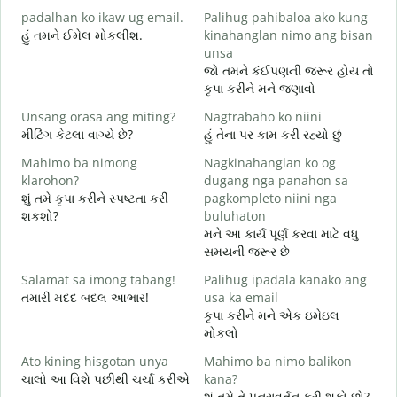
padalhan ko ikaw ug email.
Palihug pahibaloa ako kung
શ
હું તમને ઈમેલ મોકલીશ.
kinahanglan nimo ang bisan
G
unsa
ત
જો તમને કંઈપણની જરૂર હોય તો
કૃપા કરીને મને જણાવો
O
હ
Unsang orasa ang miting?
Nagtrabaho ko niini
મીટિંગ કેટલા વાગ્યે છે?
હું તેના પર કામ કરી રહ્યો છું
ગ
Mahimo ba nimong
Nagkinahanglan ko og
klarohon?
dugang nga panahon sa
શું તમે કૃપા કરીને સ્પષ્ટતા કરી
pagkompleto niini nga
A
શકશો?
buluhaton
h
મને આ કાર્ય પૂર્ણ કરવા માટે વધુ
સ
સમયની જરૂર છે
Salamat sa imong tabang!
Palihug ipadala kanako ang
તમારી મદદ બદલ આભાર!
usa ka email
કૃપા કરીને મને એક ઇમેઇલ
મોકલો
Ato kining hisgotan unya
Mahimo ba nimo balikon
ચાલો આ વિશે પછીથી ચર્ચા કરીએ
kana?
શું તમે તે પુનરાવર્તન કરી શકો છો?