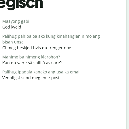
egisch
Begrüß
Maayong gabii
Hello/Hi
God kveld
Hei / Hei
Palihug pahibaloa ako kung kinahanglan nimo ang
Naunsa ka
bisan unsa
Hvordan h
Gi meg beskjed hvis du trenger noe
Gidawat n
Mahimo ba nimong klarohon?
Du er vel
Kan du være så snill å avklare?
Pasayloa k
Palihug ipadala kanako ang usa ka email
Unnskyld 
Vennligst send meg en e-post
Asa ang la
Hvor er de