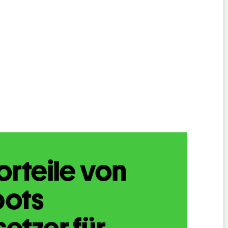
orteile von
bots
etzer für