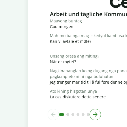
Ce
Slide 1 of 6
Arbeit und tägliche Kommu
Maayong buntag
God morgen
Mahimo ba nga mag-iskedyul kami usa k
Kan vi avtale et møte?
Unsang orasa ang miting?
Når er møtet?
Nagkinahanglan ko og dugang nga pana
pagkompleto niini nga buluhaton
Jeg trenger mer tid til å fullføre denne
Ato kining hisgotan unya
La oss diskutere dette senere