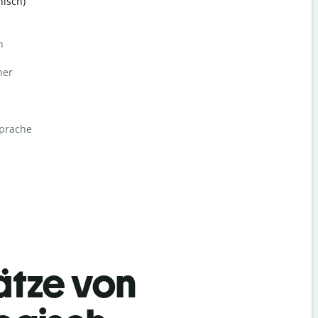
isch)
n
her
sprache
ätze von