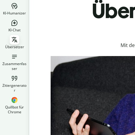
Über
KI-Humanizer
KI-Chat
Mit d
Übersetzer
Zusammenfas
ser
Zitiergenerato
r
Quillbot für
Chrome