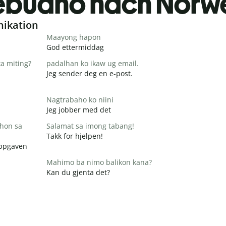
buano nach Norw
nikation
Maayong hapon
God ettermiddag
a miting?
padalhan ko ikaw ug email.
Jeg sender deg en e-post.
Nagtrabaho ko niini
Jeg jobber med det
hon sa
Salamat sa imong tabang!
Takk for hjelpen!
 oppgaven
Mahimo ba nimo balikon kana?
Kan du gjenta det?