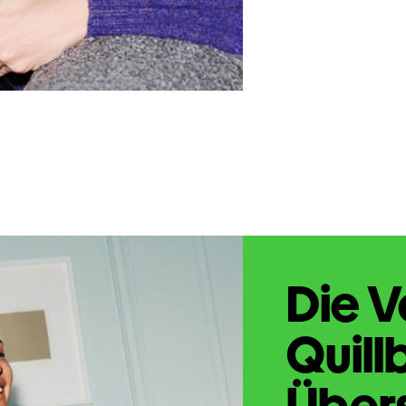
Die V
Quill
Übers