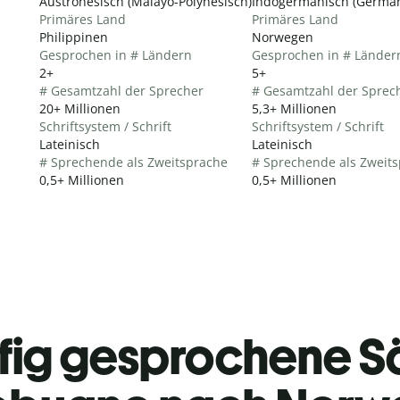
Austronesisch (Malayo-Polynesisch)
Indogermanisch (German
Primäres Land
Primäres Land
Philippinen
Norwegen
Gesprochen in # Ländern
Gesprochen in # Länder
2+
5+
# Gesamtzahl der Sprecher
# Gesamtzahl der Sprec
20+ Millionen
5,3+ Millionen
Schriftsystem / Schrift
Schriftsystem / Schrift
Lateinisch
Lateinisch
# Sprechende als Zweitsprache
# Sprechende als Zweit
0,5+ Millionen
0,5+ Millionen
fig gesprochene S