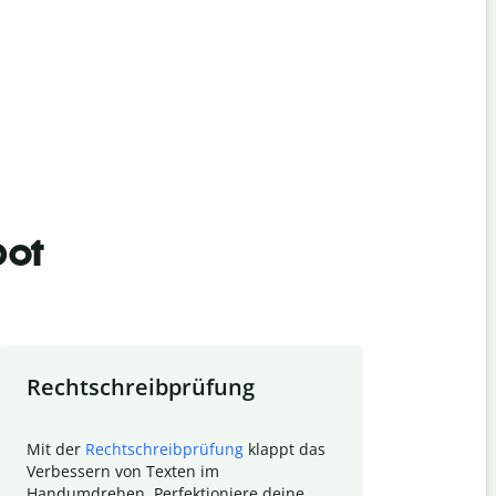
bot
Rechtschreibprüfung
Textzu
Mit der
Rechtschreibprüfung
klappt das
Mithilfe de
Verbessern von Texten im
Quillbot ka
Handumdrehen. Perfektioniere deine
Überblick ü