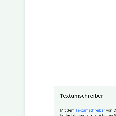
Slide 1 of 7
Textumschreiber
Mit dem
Textumschreiber
von Q
findest du immer die richtigen 