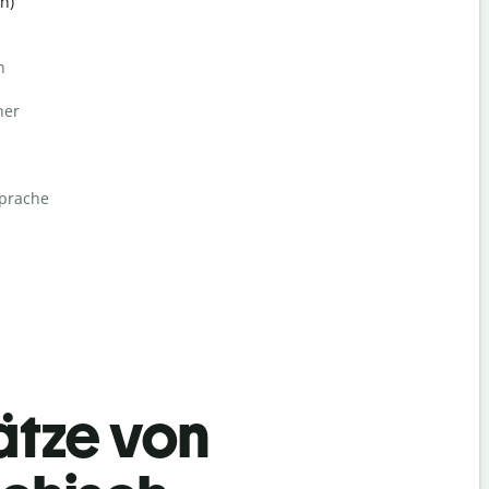
h)
n
her
sprache
ätze von