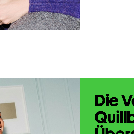
Die V
Quill
Übers