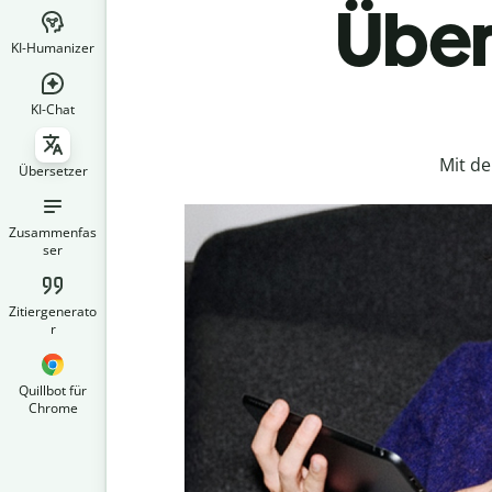
Über
KI-Humanizer
KI-Chat
Mit d
Übersetzer
Zusammenfas
ser
Zitiergenerato
r
Quillbot für
Chrome