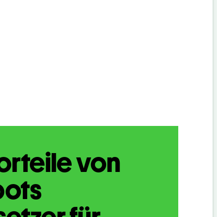
orteile von
bots
etzer für