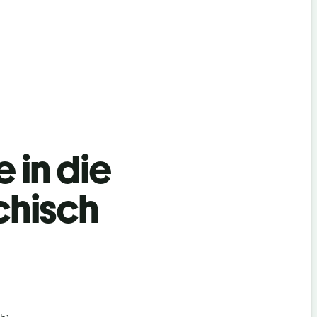
 in die
chisch