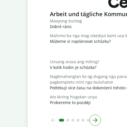
Ce
Slide 1 of 6
Arbeit und tägliche Kommu
Maayong buntag
Dobré ráno
Mahimo ba nga mag-iskedyul kami usa k
Můžeme si naplánovat schůzku?
Unsang orasa ang miting?
V kolik hodin je schůzka?
Nagkinahanglan ko og dugang nga pana
pagkompleto niini nga buluhaton
Potřebuji více času na dokončení tohoto
Ato kining hisgotan unya
Probereme to později