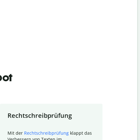
bot
Rechtschreibprüfung
Textzu
Mit der
Rechtschreibprüfung
klappt das
Mithilfe de
Verbessern von Texten im
Quillbot ka