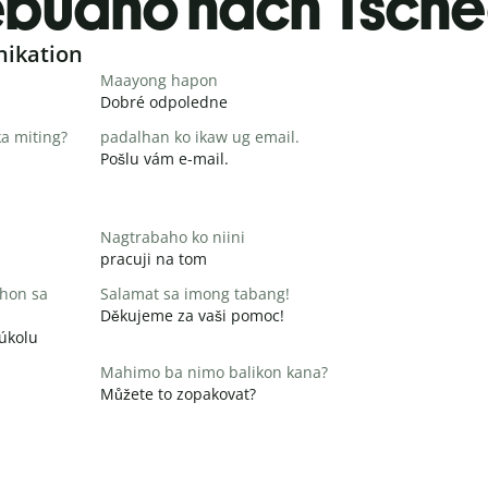
buano nach Tsche
nikation
Maayong hapon
Dobré odpoledne
a miting?
padalhan ko ikaw ug email.
Pošlu vám e-mail.
Nagtrabaho ko niini
pracuji na tom
hon sa
Salamat sa imong tabang!
Děkujeme za vaši pomoc!
 úkolu
Mahimo ba nimo balikon kana?
Můžete to zopakovat?