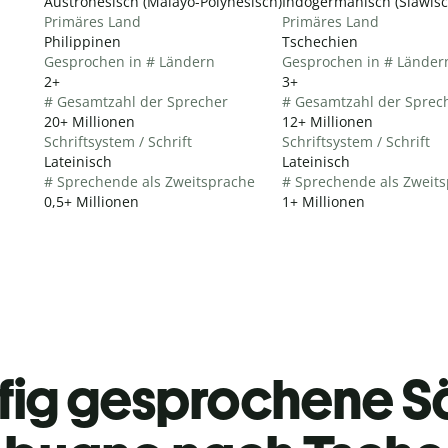
Austronesisch (Malayo-Polynesisch)
Indogermanisch (Slawisc
Primäres Land
Primäres Land
Philippinen
Tschechien
Gesprochen in # Ländern
Gesprochen in # Länder
2+
3+
# Gesamtzahl der Sprecher
# Gesamtzahl der Sprec
20+ Millionen
12+ Millionen
Schriftsystem / Schrift
Schriftsystem / Schrift
Lateinisch
Lateinisch
# Sprechende als Zweitsprache
# Sprechende als Zweit
0,5+ Millionen
1+ Millionen
fig gesprochene S