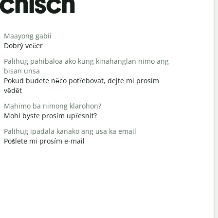
chisch
Begrüß
Maayong gabii
Hello/Hi
Dobrý večer
Ahoj / Aho
Palihug pahibaloa ako kung kinahanglan nimo ang
Naunsa ka
bisan unsa
Jak se mát
Pokud budete něco potřebovat, dejte mi prosím
Gidawat n
vědět
nemáš zač
Mahimo ba nimong klarohon?
Pasayloa k
Mohl byste prosím upřesnit?
Promiňte 
Palihug ipadala kanako ang usa ka email
Asa ang la
Pošlete mi prosím e-mail
Kde je nejb