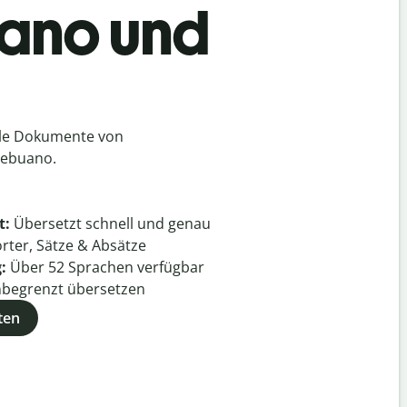
uano und
h
lle Dokumente von
Cebuano.
t:
Übersetzt schnell und genau
rter, Sätze & Absätze
g:
Über
52
Sprachen verfügbar
begrenzt übersetzen
ten