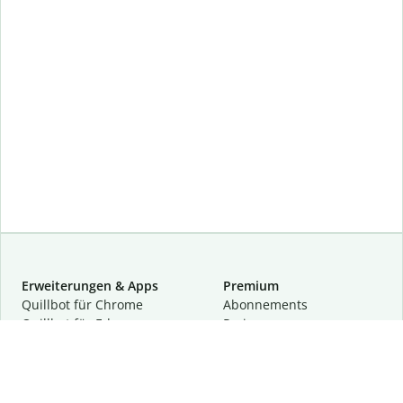
Erweiterungen & Apps
Premium
Quillbot für Chrome
Abon­ne­ments
Quillbot für Edge
Preise
Quillbot für Safari
Für Teams
Quillbot für Android
Partnerprogramm
Quillbot für iOS
Demo anfragen
Quillbot für Windows