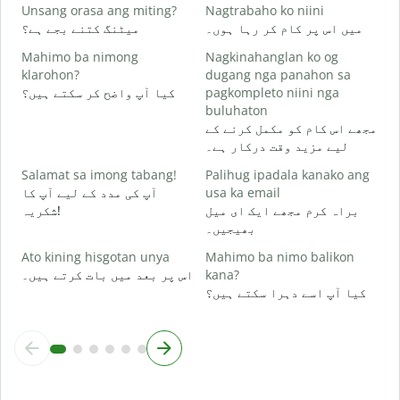
ں
Unsang orasa ang miting?
Nagtrabaho ko niini
میں اس پر کام کر رہا ہوں۔
میٹنگ کتنے بجے ہے؟
Mahimo ba nimong
Nagkinahanglan ko og
ع
klarohon?
dugang nga panahon sa
کیا آپ واضح کر سکتے ہیں؟
pagkompleto niini nga
buluhaton
A
مجھے اس کام کو مکمل کرنے کے
h
لیے مزید وقت درکار ہے۔
؟
Salamat sa imong tabang!
Palihug ipadala kanako ang
آپ کی مدد کے لیے آپ کا
usa ka email
براہ کرم مجھے ایک ای میل
شکریہ!
بھیجیں۔
Ato kining hisgotan unya
Mahimo ba nimo balikon
اس پر بعد میں بات کرتے ہیں۔
kana?
کیا آپ اسے دہرا سکتے ہیں؟