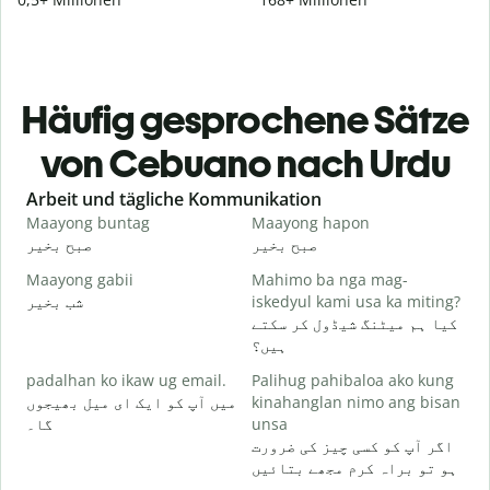
Häufig gesprochene Sätze
von Cebuano nach Urdu
Slide 1 of 6
Arbeit und tägliche Kommunikation
Maayong buntag
Maayong hapon
H
و
صبح بخیر
صبح بخیر
Maayong gabii
Mahimo ba nga mag-
A
شب بخیر
iskedyul kami usa ka miting?
۔
کیا ہم میٹنگ شیڈول کر سکتے
M
ہیں؟
g
padalhan ko ikaw ug email.
Palihug pahibaloa ako kung
گ
میں آپ کو ایک ای میل بھیجوں
kinahanglan nimo ang bisan
G
گا۔
unsa
۔
اگر آپ کو کسی چیز کی ضرورت
ہو تو براہ کرم مجھے بتائیں
O