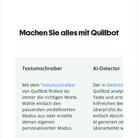
Machen Sie alles mit Quillbot
Textumschreiber
AI-Detector
Mit dem
Textumschreiber
Der
AI-Detector
von
von Quillbot findest du
Quillbot analysiert d
immer die richtigen Worte.
Texte und erstellt ei
Wähle einfach den
hilfreichen Bericht. S
passenden vordefinierten
überprüfst du schnel
Modus aus oder erstelle
einfach Abschnitte, d
deinen eigenen
AI generiert oder
personalisierten Modus.
überarbeitet wurden.