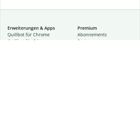
Erweiterungen & Apps
Premium
Quillbot für Chrome
Abon­ne­ments
Quillbot für Edge
Preise
Quillbot für Safari
Für Teams
Quillbot für Android
Partnerprogramm
Quillbot für iOS
Demo anfragen
Quillbot für Windows
Quillbot für macOS
Quillbot für Word
Tools
Unternehmen
Schreibhilfen
Über uns
Textkorrektur
Privatsphäre & Sicherheit
Zitieren und Originalität
Karriere
KI-Tools
Hilfe
Kontakt
Ressourcen