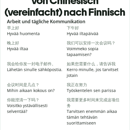
von Chinesisch
(vereinfacht) nach Finnisch
Slide 1 of 6
Arbeit und tägliche Kommunikation
早上好
下午好
Hyvää huomenta
Hyvää iltapäivää
H
晚上好
我们可以安排一次会议吗？
Hyvää iltaa
Voimmeko sopia
N
tapaamisen?
我会给你发一封电子邮件。
如果您需要什么，请告诉我
H
Lähetän sinulle sähköpostia.
Kerro minulle, jos tarvitset
i
jotain
会议时间是几点？
我正在努力
T
Mihin aikaan kokous on?
Työskentelen sen parissa
你能澄清一下吗？
我需要更多时间来完成这项任
K
Voisitko ystävällisesti
务
selventää?
Tarvitsen enemmän aikaa
H
tämän tehtävän
suorittamiseen
M