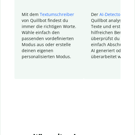
Mit dem
Textumschreiber
Der
AI-Detector
von
von Quillbot findest du
Quillbot analysiert d
immer die richtigen Worte.
Texte und erstellt ei
Wähle einfach den
hilfreichen Bericht. S
passenden vordefinierten
überprüfst du schnel
Modus aus oder erstelle
einfach Abschnitte, d
deinen eigenen
AI generiert oder
personalisierten Modus.
überarbeitet wurden.