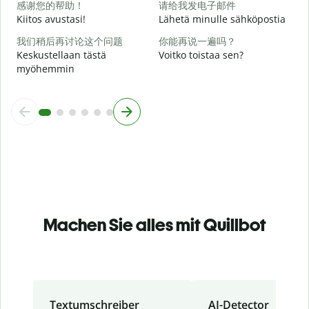
感谢您的帮助！
请给我发电子邮件
Kiitos avustasi!
Lähetä minulle sähköpostia
我们稍后再讨论这个问题
你能再说一遍吗？
Keskustellaan tästä
Voitko toistaa sen?
myöhemmin
Machen Sie alles mit Quillbot
Textumschreiber
AI-Detector