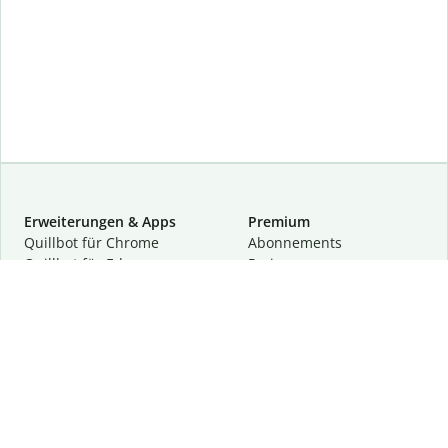
Erweiterungen & Apps
Premium
Quillbot für Chrome
Abon­ne­ments
Quillbot für Edge
Preise
Quillbot für Safari
Für Teams
Quillbot für Android
Partnerprogramm
Quillbot für iOS
Demo anfragen
Quillbot für Windows
Quillbot für macOS
Quillbot für Word
Tools
Unternehmen
Schreibhilfen
Über uns