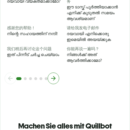
ദയവായി വ്യക്തമാക്കാമോ?
务
ഈ ടാസ്ക് പൂർത്തിയാക്കാൻ
എനിക്ക് കൂടുതൽ സമയം
ഹ
ആവശ്യമാണ്
感谢您的帮助！
请给我发电子邮件
നിന്റെ സഹായത്തിന് നന്ദി!
ദയവായി എനിക്കൊരു
ഇമെയിൽ അയയ്ക്കുക
我们稍后再讨论这个问题
你能再说一遍吗？
ഇത് പിന്നീട് ചർച്ച ചെയ്യാം
നിങ്ങൾക്ക് അത്
ആവർത്തിക്കാമോ?
Machen Sie alles mit Quillbot