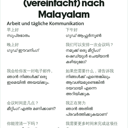
(vereinfacht) nach
Malayalam
Slide 1 of 6
Arbeit und tägliche Kommunikation
早上好
下午好
സുപ്രഭാതം
ഗുഡ് ആഫ്റ്റർനൂൺ
晚上好
我们可以安排一次会议吗？
ഗുഡ് ഈവനിംഗ്
നമുക്ക് ഒരു മീറ്റിംഗ്
എ
ഷെഡ്യൂൾ ചെയ്യാൻ
കഴിയുമോ?
我会给你发一封电子邮件。
如果您需要什么，请告诉我
ഞാൻ നിങ്ങൾക്ക് ഒരു
നിങ്ങൾക്ക് എന്തെങ്കിലും
ഇമെയിൽ അയയ്ക്കും.
ആവശ്യമുണ്ടെങ്കിൽ
ന
ദയവായി എന്നെ
അറിയിക്കുക
会议时间是几点？
我正在努力
മീറ്റിംഗ് എത്ര മണിക്കാണ്?
ഞാൻ അതിൽ
പ്രവർത്തിക്കുകയാണ്
വ
你能澄清一下吗？
我需要更多时间来完成这项任