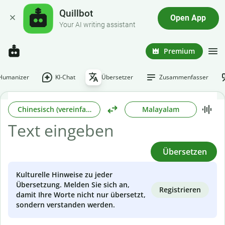
Quillbot
Open App
Your AI writing assistant
Premium
-Humanizer
KI-Chat
Übersetzer
Zusammenfasser
Chinesisch (vereinfacht)
Malayalam
Übersetzen
Kulturelle Hinweise zu jeder
Übersetzung. Melden Sie sich an,
Registrieren
damit Ihre Worte nicht nur übersetzt,
sondern verstanden werden.