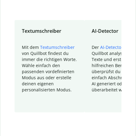
Textumschreiber
AI-Detector
Mit dem
Textumschreiber
Der
AI-Detector
von
von Quillbot findest du
Quillbot analysiert d
immer die richtigen Worte.
Texte und erstellt ei
Wähle einfach den
hilfreichen Bericht. S
passenden vordefinierten
überprüfst du schnel
Modus aus oder erstelle
einfach Abschnitte, d
deinen eigenen
AI generiert oder
personalisierten Modus.
überarbeitet wurden.