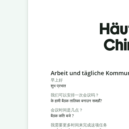
Häu
Chi
Slide 1 of 6
Arbeit und tägliche Kommu
早上好
शुभ प्रभात
我们可以安排一次会议吗？
के हामी बैठक तालिका बनाउन सक्छौं?
会议时间是几点？
बैठक कति बजे ?
我需要更多时间来完成这项任务