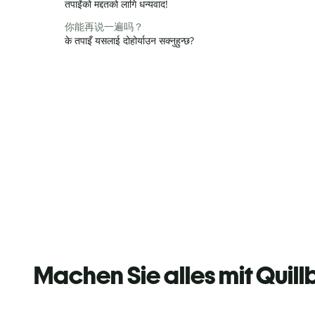
तपाईंको मद्दतको लागि धन्यवाद!
你能再说一遍吗？
के तपाइँ यसलाई दोहोर्याउन सक्नुहुन्छ?
Machen Sie alles mit Quill