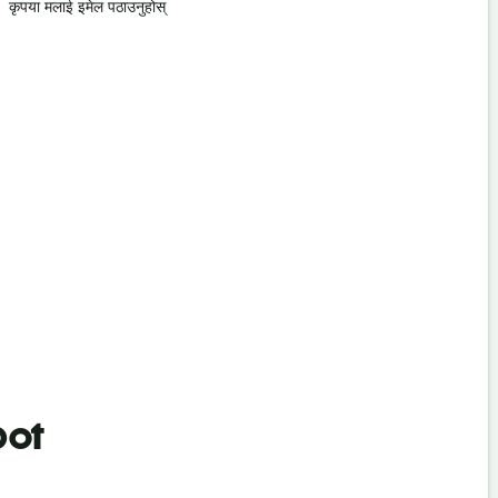
कृपया मलाई इमेल पठाउनुहोस्
माफ गर्नुहोस् / 
最近的酒店
सबैभन्दा नजि
bot