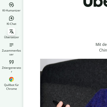
Übe
KI-Humanizer
KI-Chat
Übersetzer
Mit d
Chin
Zusammenfas
ser
Zitiergenerato
r
Quillbot für
Chrome