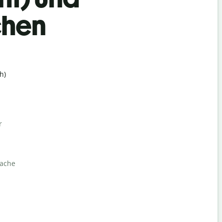
chen
h)
r
rache