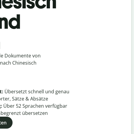
nesisch
und
h
lle Dokumente von
 nach Chinesisch
t:
Übersetzt schnell und genau
rter, Sätze & Absätze
g:
Über
52
Sprachen verfügbar
begrenzt übersetzen
ten