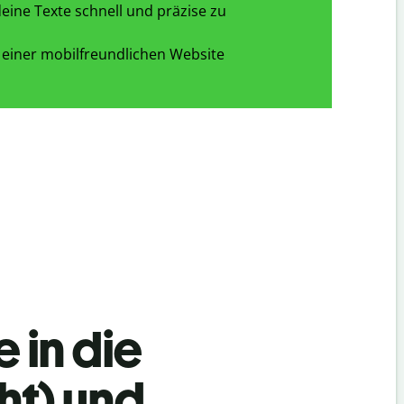
eine Texte schnell und präzise zu
 einer mobilfreundlichen Website
 in die
ht) und