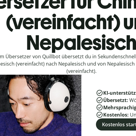
rsetzer für Chi
(vereinfacht) 
Nepalesisc
em Übersetzer von Quillbot übersetzt du in Sekundenschne
esisch (vereinfacht) nach Nepalesisch und von Nepalesisch
(vereinfacht).
KI-unterstütz
Übersetzt:
Wö
Mehrsprachi
Kostenlos:
Un
Kostenlos star