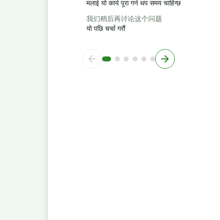
मलाई यो कार्य पूरा गर्न थप समय चाहिन्छ
我们稍后再讨论这个问题
यो पछि चर्चा गरौं