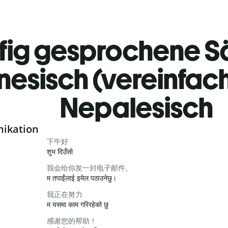
fig gesprochene S
nesisch (vereinfac
Nepalesisch
nikation
下午好
शुभ दिउँसो
我会给你发一封电子邮件。
म तपाईंलाई इमेल पठाउनेछु।
我正在努力
म यसमा काम गरिरहेको छु
感谢您的帮助！