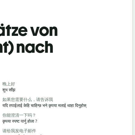
ätze von
ht) nach
Begrüß
晚上好
你好/嗨
शुभ साँझ
नमस्ते / नमस्त
如果您需要什么，请告诉我
你好吗？
यदि तपाईलाई केहि चाहिन्छ भने कृपया मलाई थाहा दिनुहोस्
कस्तो हुनुहुन्छ
你能澄清一下吗？
不客气
कृपया स्पष्ट पार्नु होला ?
तपाईलाई स्वा
请给我发电子邮件
对不起/对