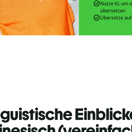
Nutze KI, um d
übersetzen
Übersetze auf
guistische Einblicke
inesisch (vereinfac