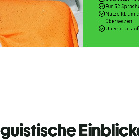
Für 52 Sprach
Nutze KI, um d
übersetzen
Übersetze auf
guistische Einblicke