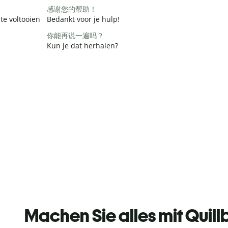
感谢您的帮助！
te voltooien
Bedankt voor je hulp!
你能再说一遍吗？
Kun je dat herhalen?
Machen Sie alles mit Quill