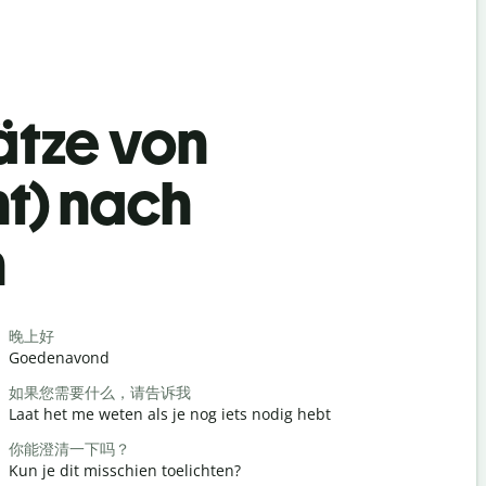
ätze von
ht) nach
h
Begrüß
晚上好
你好/嗨
Goedenavond
Hallo / Hoi
如果您需要什么，请告诉我
你好吗？
Laat het me weten als je nog iets nodig hebt
Hoe is het
你能澄清一下吗？
不客气
Kun je dit misschien toelichten?
Graag ged