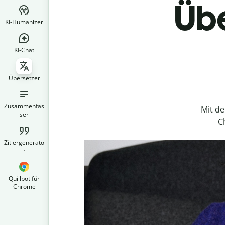
Übe
KI-Humanizer
KI-Chat
Übersetzer
Zusammenfas
Mit d
ser
C
Zitiergenerato
r
Quillbot für
Chrome