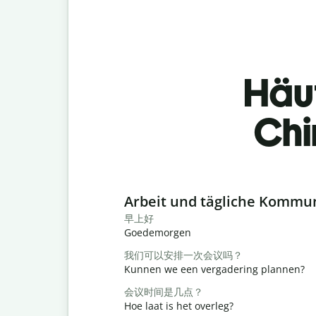
Häu
Chi
Slide 1 of 6
Arbeit und tägliche Kommu
早上好
Goedemorgen
我们可以安排一次会议吗？
Kunnen we een vergadering plannen?
会议时间是几点？
Hoe laat is het overleg?