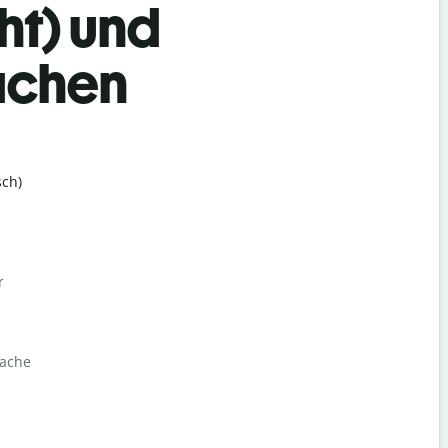
ht) und
achen
ch)
r
rache