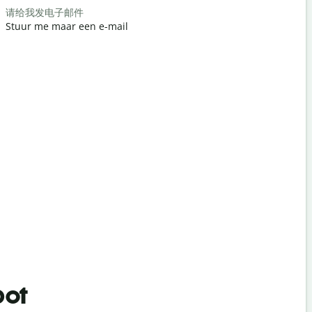
请给我发电子邮件
对不起/对
Stuur me maar een e-mail
Pardon / S
最近的酒店
Waar is het
bot