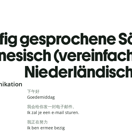
fig gesprochene S
nesisch (vereinfac
Niederländisc
nikation
下午好
Goedemiddag
我会给你发一封电子邮件。
Ik zal je een e-mail sturen.
我正在努力
Ik ben ermee bezig