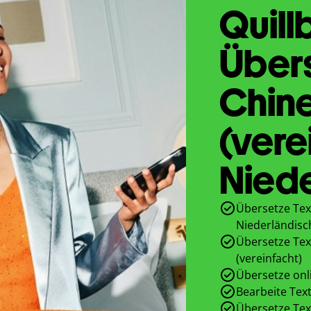
Quill
Übers
Chine
(vere
Nied
Übersetze Tex
Niederländisc
Übersetze Tex
(vereinfacht)
Übersetze onl
Bearbeite Text
Übersetze Tex