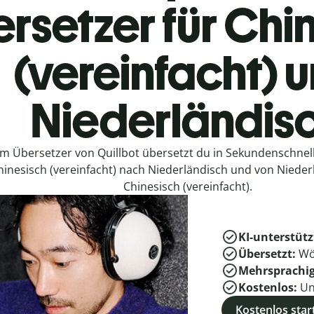
rsetzer für Chi
(vereinfacht) 
Niederländis
em Übersetzer von Quillbot übersetzt du in Sekundenschne
hinesisch (vereinfacht) nach Niederländisch und von Niede
Chinesisch (vereinfacht).
KI-unterstütz
Übersetzt:
Wö
Mehrsprachi
Kostenlos:
Un
Kostenlos star