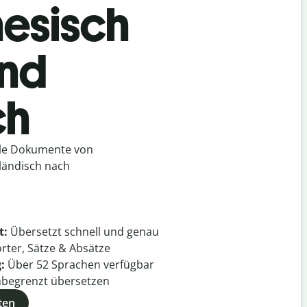
nesisch
und
ch
lle Dokumente von
rländisch nach
t:
Übersetzt schnell und genau
rter, Sätze & Absätze
g:
Über
52
Sprachen verfügbar
begrenzt übersetzen
ten