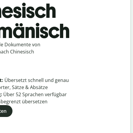
nesisch
umänisch
lle Dokumente von
nach Chinesisch
t:
Übersetzt schnell und genau
rter, Sätze & Absätze
g:
Über
52
Sprachen verfügbar
begrenzt übersetzen
ten