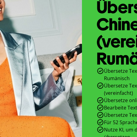
Übers
Chine
(vere
Rumä
Übersetze Tex
Rumänisch
Übersetze Tex
(vereinfacht)
Übersetze onl
Bearbeite Text
Übersetze Tex
Für 52 Sprach
Nutze KI, um d
übersetzen