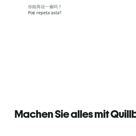
你能再说一遍吗？
Poți repeta asta?
Machen Sie alles mit Quill