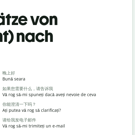
ätze von
ht) nach
Begrüß
晚上好
你好/嗨
Bună seara
Salut / Sal
如果您需要什么，请告诉我
你好吗？
Vă rog să-mi spuneți dacă aveți nevoie de ceva
Ce mai fac
你能澄清一下吗？
不客气
Ați putea vă rog să clarificați?
Cu plăcere
请给我发电子邮件
对不起/对
Vă rog să-mi trimiteți un e-mail
Scuzați-mă