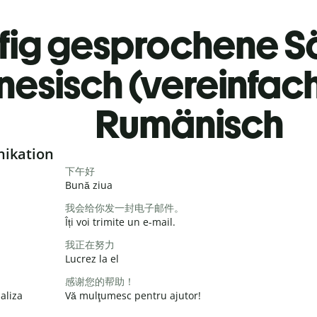
fig gesprochene S
nesisch (vereinfac
Rumänisch
nikation
下午好
Bună ziua
我会给你发一封电子邮件。
Îți voi trimite un e-mail.
我正在努力
Lucrez la el
感谢您的帮助！
aliza
Vă mulţumesc pentru ajutor!