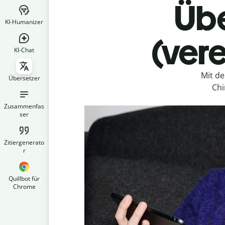
Übe
KI-Humanizer
(ver
KI-Chat
Mit d
Übersetzer
Chi
Zusammenfas
ser
Zitiergenerato
r
Quillbot für
Chrome