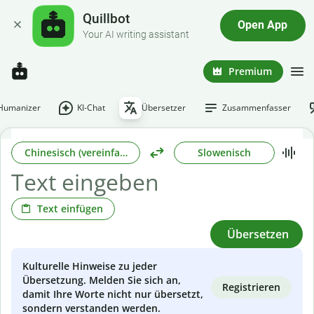
Quillbot
Open App
Your AI writing assistant
Premium
-Humanizer
KI-Chat
Übersetzer
Zusammenfasser
Chinesisch (vereinfacht)
Slowenisch
Text einfügen
Übersetzen
Kulturelle Hinweise zu jeder
Übersetzung. Melden Sie sich an,
Registrieren
damit Ihre Worte nicht nur übersetzt,
sondern verstanden werden.