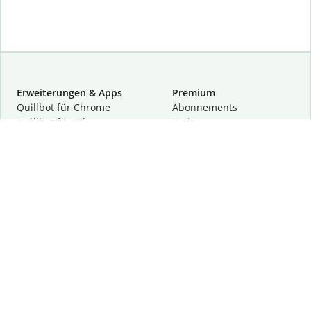
Erweiterungen & Apps
Premium
Quillbot für Chrome
Abon­ne­ments
Quillbot für Edge
Preise
Quillbot für Safari
Für Teams
Quillbot für Android
Partnerprogramm
Quillbot für iOS
Demo anfragen
Quillbot für Windows
Quillbot für macOS
Quillbot für Word
Tools
Unternehmen
Schreibhilfen
Über uns
Textkorrektur
Privatsphäre & Sicherheit
Zitieren und Originalität
Karriere
KI-Tools
Hilfe
Kontakt
Ressourcen