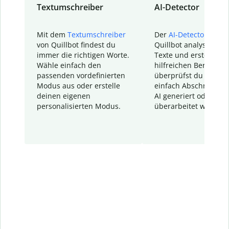
Textumschreiber
AI-Detector
Mit dem
Textumschreiber
Der
AI-Detector
von
von Quillbot findest du
Quillbot analysiert d
immer die richtigen Worte.
Texte und erstellt ei
Wähle einfach den
hilfreichen Bericht. S
passenden vordefinierten
überprüfst du schnel
Modus aus oder erstelle
einfach Abschnitte, d
deinen eigenen
AI generiert oder
personalisierten Modus.
überarbeitet wurden.