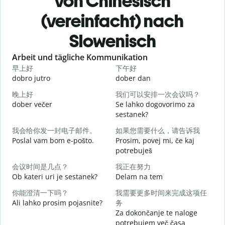
von Chinesisch
(vereinfacht) nach
Slowenisch
Slide 1 of 6
Arbeit und tägliche Kommunikation
早上好
下午好
dobro jutro
dober dan
Ž
晚上好
我们可以安排一次会议吗？
dober večer
Se lahko dogovorimo za
m
sestanek?
我会给你发一封电子邮件。
如果您需要什么，请告诉我
D
Poslal vam bom e-pošto.
Prosim, povej mi, če kaj
potrebuješ
V
会议时间是几点？
我正在努力
Ob kateri uri je sestanek?
Delam na tem
d
你能澄清一下吗？
我需要更多时间来完成这项任
Ali lahko prosim pojasnite?
务
A
Za dokončanje te naloge
potrebujem več časa