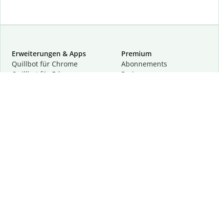
Erweiterungen & Apps
Premium
Quillbot für Chrome
Abon­ne­ments
Quillbot für Edge
Preise
Quillbot für Safari
Für Teams
Quillbot für Android
Partnerprogramm
Quillbot für iOS
Demo anfragen
Quillbot für Windows
Quillbot für macOS
Quillbot für Word
Tools
Unternehmen
Schreibhilfen
Über uns
Textkorrektur
Privatsphäre & Sicherheit
Zitieren und Originalität
Karriere
KI-Tools
Hilfe
Kontakt
Ressourcen