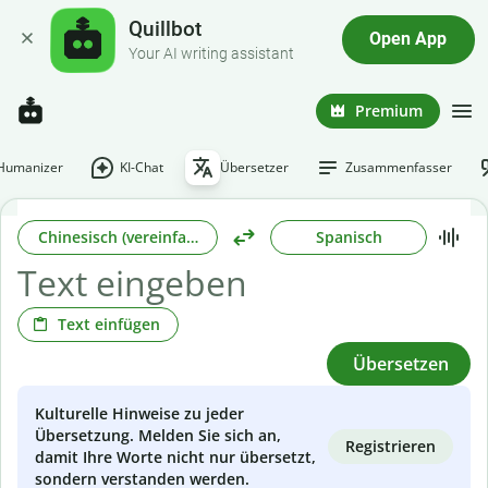
Quillbot
Open App
Your AI writing assistant
Premium
-Humanizer
KI-Chat
Übersetzer
Zusammenfasser
Chinesisch (vereinfacht)
Spanisch
Text einfügen
Übersetzen
Kulturelle Hinweise zu jeder
Übersetzung. Melden Sie sich an,
Registrieren
damit Ihre Worte nicht nur übersetzt,
sondern verstanden werden.