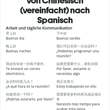
von Chinesisch
(vereinfacht) nach
Spanisch
Slide 1 of 6
Arbeit und tägliche Kommunikation
早上好
下午好
Buenos día
Buenas tardes
H
晚上好
我们可以安排一次会议吗？
Buenas noches
¿Podemos programar una
M
reunión?
我会给你发一封电子邮件。
如果您需要什么，请告诉我
B
Te enviaré un correo
Por favor, avísame si
n
electrónico.
necesitas algo
会议时间是几点？
我正在努力
D
¿A qué hora es la reunión?
Estoy trabajando en ello
你能澄清一下吗？
我需要更多时间来完成这项任
S
¿Podrías aclararlo, por favor?
务
Necesito más tiempo para
A
acabar esta tarea.