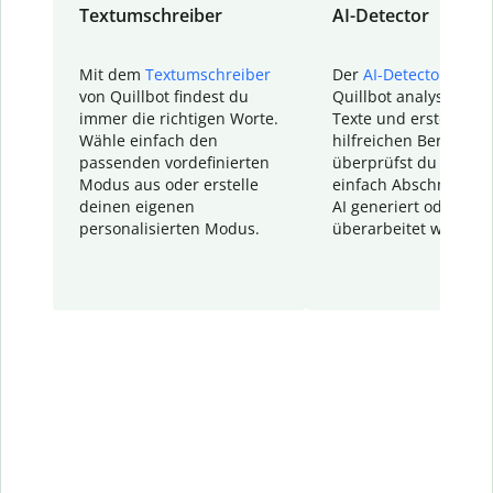
Textumschreiber
AI-Detector
Mit dem
Textumschreiber
Der
AI-Detector
von
von Quillbot findest du
Quillbot analysiert d
immer die richtigen Worte.
Texte und erstellt ei
Wähle einfach den
hilfreichen Bericht. S
passenden vordefinierten
überprüfst du schnel
Modus aus oder erstelle
einfach Abschnitte, d
deinen eigenen
AI generiert oder
personalisierten Modus.
überarbeitet wurden.