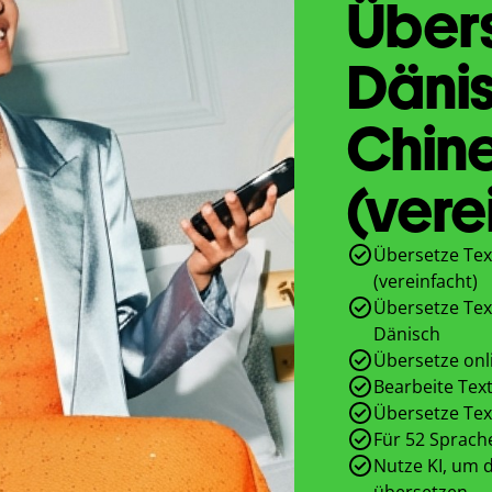
Übers
Däni
Chine
(vere
Übersetze Tex
(vereinfacht)
Übersetze Tex
Dänisch
Übersetze onl
Bearbeite Text
Übersetze Tex
Für 52 Sprach
Nutze KI, um d
übersetzen