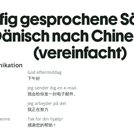
fig gesprochene S
änisch nach Chine
(vereinfacht)
nikation
God eftermiddag
下午好
Jeg sender dig en e-mail.
我会给你发一封电子邮件。
Jeg arbejder på det
我正在努力
 denne
Tak for din hjælp!
感谢您的帮助！