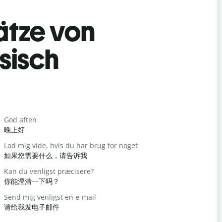
ätze von
sisch
Begrüß
God aften
Hej / Hej
晚上好
你好/嗨
Lad mig vide, hvis du har brug for noget
Hvordan h
如果您需要什么，请告诉我
你好吗？
Kan du venligst præcisere?
Du er vel
你能澄清一下吗？
不客气
Send mig venligst en e-mail
Undskyld m
请给我发电子邮件
对不起/对