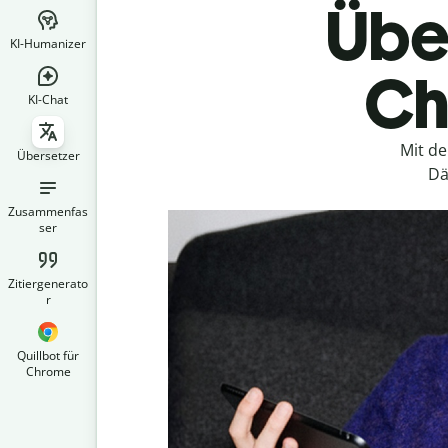
Über
KI-Humanizer
Ch
KI-Chat
Mit d
Übersetzer
Dä
Zusammenfas
ser
Zitiergenerato
r
Quillbot für
Chrome