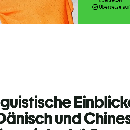
Übersetze auf
guistische Einblicke
Dänisch und Chine