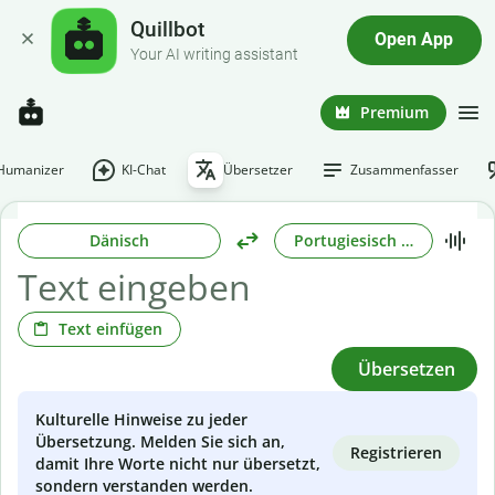
Quillbot
Open App
Your AI writing assistant
Premium
-Humanizer
KI-Chat
Übersetzer
Zusammenfasser
Dänisch
Portugiesisch (Brasilianisc
Text einfügen
Übersetzen
Kulturelle Hinweise zu jeder
Übersetzung. Melden Sie sich an,
Registrieren
damit Ihre Worte nicht nur übersetzt,
sondern verstanden werden.