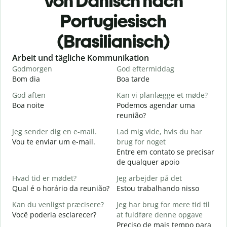
von Dänisch nach
Portugiesisch
(Brasilianisch)
Slide 1 of 6
Arbeit und tägliche Kommunikation
Godmorgen
God eftermiddag
H
Bom dia
Boa tarde
O
God aften
Kan vi planlægge et møde?
M
Boa noite
Podemos agendar uma
reunião?
G
Jeg sender dig en e-mail.
Lad mig vide, hvis du har
B
Vou te enviar um e-mail.
brug for noget
D
Entre em contato se precisar
D
de qualquer apoio
J
Hvad tid er mødet?
Jeg arbejder på det
S
Qual é o horário da reunião?
Estou trabalhando nisso
F
Kan du venligst præcisere?
Jeg har brug for mere tid til
A
Você poderia esclarecer?
at fuldføre denne opgave
Preciso de mais tempo para
H