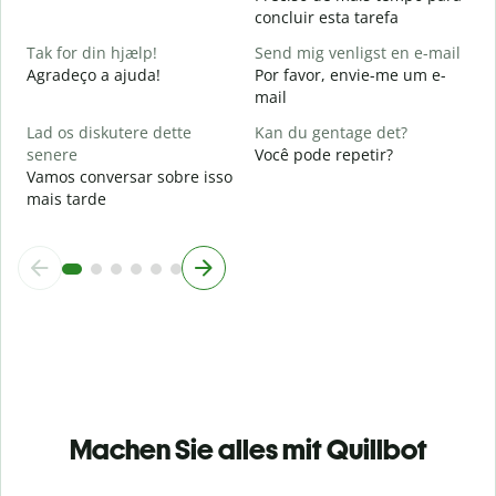
concluir esta tarefa
O
p
Tak for din hjælp!
Send mig venligst en e-mail
Agradeço a ajuda!
Por favor, envie-me um e-
mail
Lad os diskutere dette
Kan du gentage det?
senere
Você pode repetir?
Vamos conversar sobre isso
mais tarde
Machen Sie alles mit Quillbot