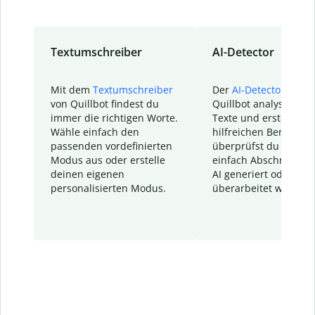
Textumschreiber
AI-Detector
Mit dem
Textumschreiber
Der
AI-Detector
von
von Quillbot findest du
Quillbot analysiert d
immer die richtigen Worte.
Texte und erstellt ei
Wähle einfach den
hilfreichen Bericht. S
passenden vordefinierten
überprüfst du schnel
Modus aus oder erstelle
einfach Abschnitte, d
deinen eigenen
AI generiert oder
personalisierten Modus.
überarbeitet wurden.