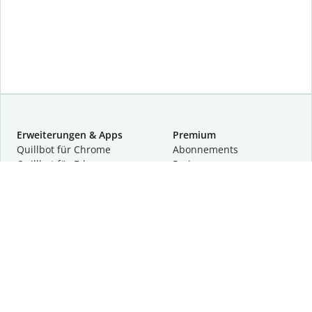
Erweiterungen & Apps
Premium
Quillbot für Chrome
Abon­ne­ments
Quillbot für Edge
Preise
Quillbot für Safari
Für Teams
Quillbot für Android
Partnerprogramm
Quillbot für iOS
Demo anfragen
Quillbot für Windows
Quillbot für macOS
Quillbot für Word
Tools
Unternehmen
Schreibhilfen
Über uns
Textkorrektur
Privatsphäre & Sicherheit
Zitieren und Originalität
Karriere