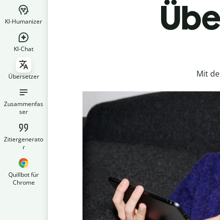
Über
KI-Humanizer
KI-Chat
Mit d
Übersetzer
Zusammenfas
ser
Zitiergenerato
r
Quillbot für
Chrome