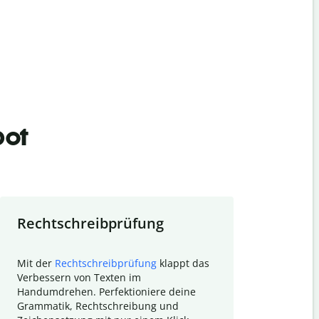
bot
Rechtschreibprüfung
Textzu
Mit der
Rechtschreibprüfung
klappt das
Mithilfe de
Verbessern von Texten im
Quillbot ka
Handumdrehen. Perfektioniere deine
Überblick ü
Grammatik, Rechtschreibung und
So wird das