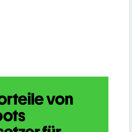
orteile von
bots
etzer für