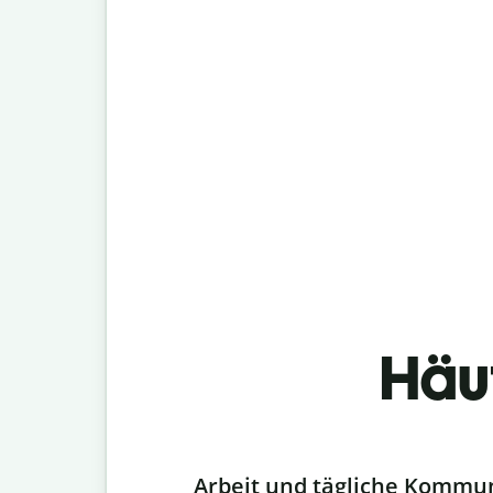
Häu
Slide 1 of 6
Arbeit und tägliche Kommu