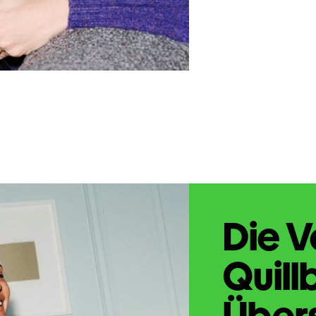
Die V
Quill
Übers