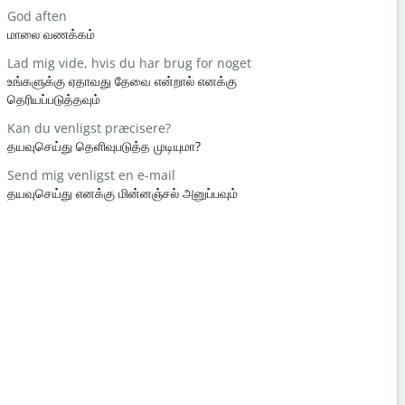
God aften
Hej / Hej
மாலை வணக்கம்
வணக்கம் /
Lad mig vide, hvis du har brug for noget
Hvordan h
உங்களுக்கு ஏதாவது தேவை என்றால் எனக்கு
எப்படி இருக்க
தெரியப்படுத்தவும்
Du er vel
Kan du venligst præcisere?
நீங்கள் வரவ
தயவுசெய்து தெளிவுபடுத்த முடியுமா?
Undskyld m
Send mig venligst en e-mail
மன்னிக்கவும
தயவுசெய்து எனக்கு மின்னஞ்சல் அனுப்பவும்
Hvor er de
அருகில் உள