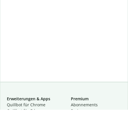
Erweiterungen & Apps
Premium
Quillbot für Chrome
Abon­ne­ments
Quillbot für Edge
Preise
Quillbot für Safari
Für Teams
Quillbot für Android
Partnerprogramm