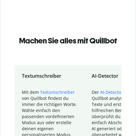
Machen Sie alles mit Quillbot
Textumschreiber
AI-Detector
Mit dem
Textumschreiber
Der
AI-Detector
von
von Quillbot findest du
Quillbot analysiert d
immer die richtigen Worte.
Texte und erstellt ei
Wähle einfach den
hilfreichen Bericht. S
passenden vordefinierten
überprüfst du schnel
Modus aus oder erstelle
einfach Abschnitte, d
deinen eigenen
AI generiert oder
personalisierten Modus.
überarbeitet wurden.