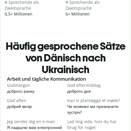
# Sprechende als
# Sprechende als
Zweitsprache
Zweitsprache
0,5+ Millionen
6+ Millionen
Häufig gesprochene Sätze
von Dänisch nach
Ukrainisch
Slide 1 of 6
Arbeit und tägliche Kommunikation
Godmorgen
God eftermiddag
H
доброго ранку
доброго дня
П
God aften
Kan vi planlægge et møde?
M
добрий вечір
Чи можемо ми призначити
М
зустріч?
G
Jeg sender dig en e-mail.
Lad mig vide, hvis du har
Д
Я надішлю вам електронний
brug for noget
в