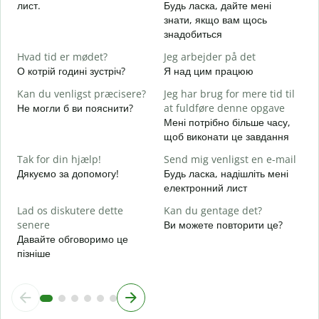
лист.
Будь ласка, дайте мені
D
знати, якщо вам щось
Н
знадобиться
J
Hvad tid er mødet?
Jeg arbejder på det
т
О котрій годині зустріч?
Я над цим працюю
F
Kan du venligst præcisere?
Jeg har brug for mere tid til
д
Не могли б ви пояснити?
at fuldføre denne opgave
Мені потрібно більше часу,
H
щоб виконати це завдання
Д
г
Tak for din hjælp!
Send mig venligst en e-mail
Дякуємо за допомогу!
Будь ласка, надішліть мені
електронний лист
Lad os diskutere dette
Kan du gentage det?
senere
Ви можете повторити це?
Давайте обговоримо це
пізніше