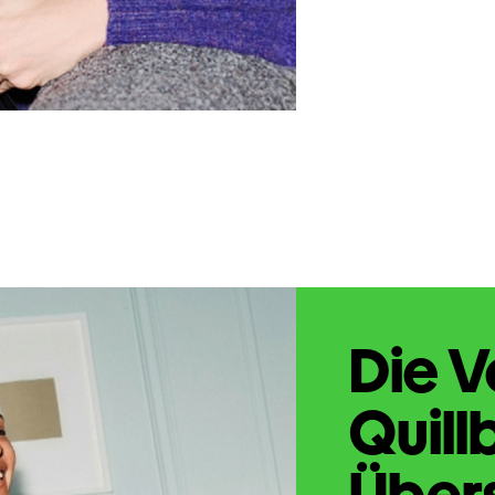
Die V
Quill
Übers