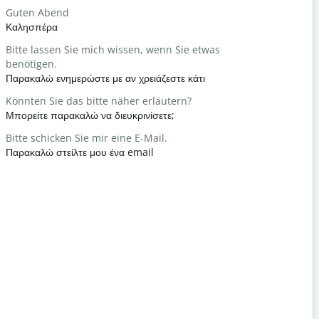
Guten Abend
Hallo / Hi
Καλησπέρα
Γεια / Γεια
Bitte lassen Sie mich wissen, wenn Sie etwas
Wie geht e
benötigen.
Τι κάνετε;
Παρακαλώ ενημερώστε με αν χρειάζεστε κάτι
Gern gesc
Könnten Sie das bitte näher erläutern?
Καλώς ήρθ
Μπορείτε παρακαλώ να διευκρινίσετε;
Entschuldi
Bitte schicken Sie mir eine E-Mail.
Με συγχωρε
Παρακαλώ στείλτε μου ένα email
Wo ist das
Πού είναι τ