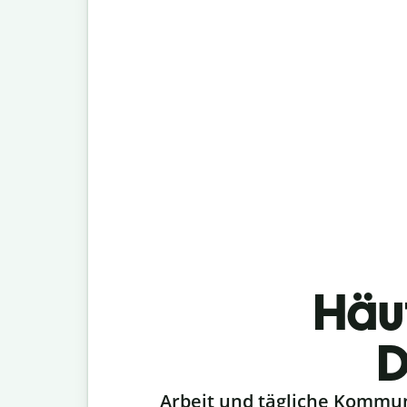
Häu
D
Slide 1 of 6
Arbeit und tägliche Kommu