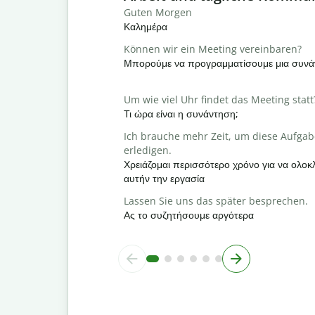
Guten Morgen
Καλημέρα
Können wir ein Meeting vereinbaren?
Μπορούμε να προγραμματίσουμε μια συνά
Um wie viel Uhr findet das Meeting statt
Τι ώρα είναι η συνάντηση;
Ich brauche mehr Zeit, um diese Aufgab
erledigen.
Χρειάζομαι περισσότερο χρόνο για να ολ
αυτήν την εργασία
Lassen Sie uns das später besprechen.
Ας το συζητήσουμε αργότερα