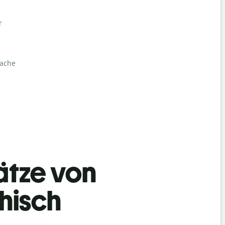
r
rache
ätze von
hisch
Begrüß