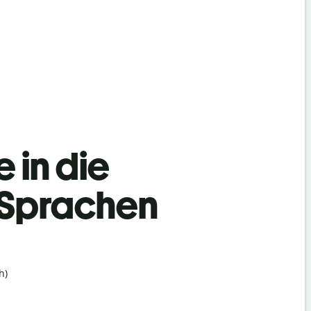
 in die
 Sprachen
h)