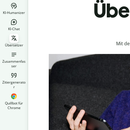
Über
KI-Humanizer
KI-Chat
Mit d
Übersetzer
Zusammenfas
ser
Zitiergenerato
r
Quillbot für
Chrome