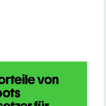
orteile von
bots
etzer für