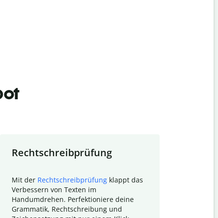
bot
Rechtschreibprüfung
Textzu
Mit der
Rechtschreibprüfung
klappt das
Mithilfe de
Verbessern von Texten im
Quillbot ka
Handumdrehen. Perfektioniere deine
Überblick ü
Grammatik, Rechtschreibung und
So wird das