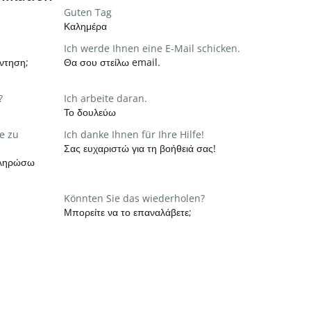
Guten Tag
Καλημέρα
Ich werde Ihnen eine E-Mail schicken.
ντηση;
Θα σου στείλω email.
?
Ich arbeite daran.
Το δουλεύω
e zu
Ich danke Ihnen für Ihre Hilfe!
Σας ευχαριστώ για τη βοήθειά σας!
οκληρώσω
Könnten Sie das wiederholen?
Μπορείτε να το επαναλάβετε;