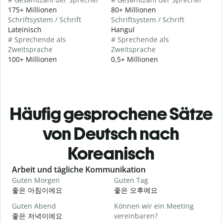
175+ Millionen
80+ Millionen
Schriftsystem / Schrift
Schriftsystem / Schrift
Lateinisch
Hangul
# Sprechende als
# Sprechende als
Zweitsprache
Zweitsprache
100+ Millionen
0,5+ Millionen
Häufig gesprochene Sätze
von Deutsch nach
Koreanisch
Slide 1 of 6
Arbeit und tägliche Kommunikation
Guten Morgen
Guten Tag
H
좋은 아침이에요
좋은 오후에요
Guten Abend
Können wir ein Meeting
I
좋은 저녁이에요
vereinbaren?