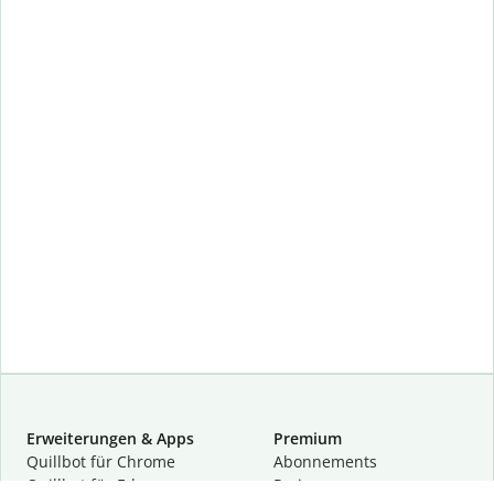
Erweiterungen & Apps
Premium
Quillbot für Chrome
Abon­ne­ments
Quillbot für Edge
Preise