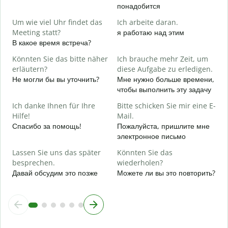
понадобится
J
Д
Um wie viel Uhr findet das
Ich arbeite daran.
Meeting statt?
я работаю над этим
A
В какое время встреча?
Д
Könnten Sie das bitte näher
Ich brauche mehr Zeit, um
erläutern?
diese Aufgabe zu erledigen.
W
Не могли бы вы уточнить?
Мне нужно больше времени,
Г
чтобы выполнить эту задачу
о
Ich danke Ihnen für Ihre
Bitte schicken Sie mir eine E-
Hilfe!
Mail.
Спасибо за помощь!
Пожалуйста, пришлите мне
электронное письмо
Lassen Sie uns das später
Könnten Sie das
besprechen.
wiederholen?
Давай обсудим это позже
Можете ли вы это повторить?