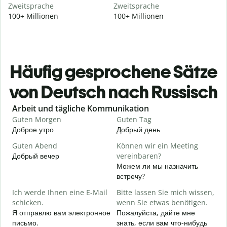
Zweitsprache
Zweitsprache
100+ Millionen
100+ Millionen
Häufig gesprochene Sätze
von Deutsch nach Russisch
Slide 1 of 6
Arbeit und tägliche Kommunikation
Guten Morgen
Guten Tag
H
Доброе утро
Добрый день
П
Guten Abend
Können wir ein Meeting
I
Добрый вечер
vereinbaren?
М
Можем ли мы назначить
G
встречу?
Ich werde Ihnen eine E-Mail
Bitte lassen Sie mich wissen,
Д
schicken.
wenn Sie etwas benötigen.
G
Я отправлю вам электронное
Пожалуйста, дайте мне
П
письмо.
знать, если вам что-нибудь