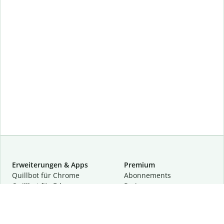
Erweiterungen & Apps
Premium
Quillbot für Chrome
Abon­ne­ments
Quillbot für Edge
Preise
Quillbot für Safari
Für Teams
Quillbot für Android
Partnerprogramm
Quillbot für iOS
Demo anfragen