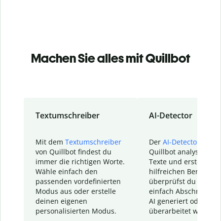
Machen Sie alles mit Quillbot
Textumschreiber
AI-Detector
Mit dem
Textumschreiber
Der
AI-Detector
von
von Quillbot findest du
Quillbot analysiert d
immer die richtigen Worte.
Texte und erstellt ei
Wähle einfach den
hilfreichen Bericht. S
passenden vordefinierten
überprüfst du schnel
Modus aus oder erstelle
einfach Abschnitte, d
deinen eigenen
AI generiert oder
personalisierten Modus.
überarbeitet wurden.