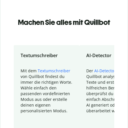
Machen Sie alles mit Quillbot
Textumschreiber
AI-Detector
Mit dem
Textumschreiber
Der
AI-Detector
von
von Quillbot findest du
Quillbot analysiert d
immer die richtigen Worte.
Texte und erstellt ei
Wähle einfach den
hilfreichen Bericht. S
passenden vordefinierten
überprüfst du schnel
Modus aus oder erstelle
einfach Abschnitte, d
deinen eigenen
AI generiert oder
personalisierten Modus.
überarbeitet wurden.