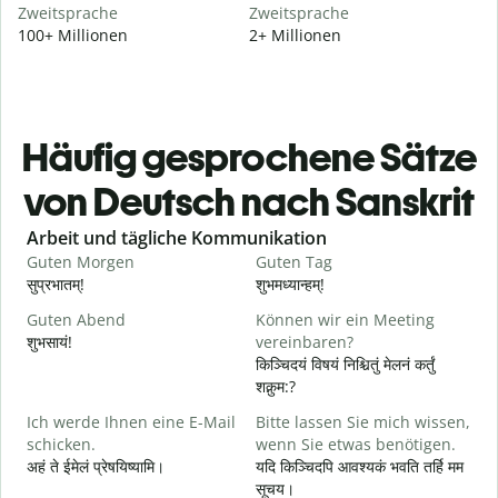
Zweitsprache
Zweitsprache
100+ Millionen
2+ Millionen
Häufig gesprochene Sätze
von Deutsch nach Sanskrit
Slide 1 of 6
Arbeit und tägliche Kommunikation
Guten Morgen
Guten Tag
H
सुप्रभातम्!
शुभमध्यान्हम्!
न
Guten Abend
Können wir ein Meeting
I
शुभसायं!
vereinbaren?
म
किञ्चिदयं विषयं निश्चितुं मेलनं कर्तुं
शक्नुम:?
G
Ich werde Ihnen eine E-Mail
Bitte lassen Sie mich wissen,
schicken.
wenn Sie etwas benötigen.
स
अहं ते ईमेलं प्रेषयिष्यामि।
यदि किञ्चिदपि आवश्यकं भवति तर्हि मम
G
सूचय।