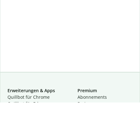
Erweiterungen & Apps
Premium
Quillbot für Chrome
Abon­ne­ments
Quillbot für Edge
Preise
Quillbot für Safari
Für Teams
Quillbot für Android
Partnerprogramm
Quillbot für iOS
Demo anfragen
Quillbot für Windows
Quillbot für macOS