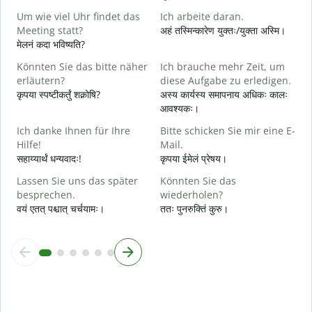
स
Um wie viel Uhr findet das
Ich arbeite daran.
J
Meeting statt?
अहं तस्मिन्कारेण युक्तः/युक्ता अस्मि।
आ
मेलनं कदा भविष्यति?
A
Könnten Sie das bitte näher
Ich brauche mehr Zeit, um
श
erläutern?
diese Aufgabe zu erledigen.
कृपया स्पष्टीकर्तुं शक्नोषि?
अस्य कार्यस्य समापनाय अधिकः कालः
आवश्यकः।
W
न
Ich danke Ihnen für Ihre
Bitte schicken Sie mir eine E-
Hilfe!
Mail.
सहाय्यार्थं धन्यवादः!
कृपया ईमेलं प्रेषय।
Lassen Sie uns das später
Könnten Sie das
besprechen.
wiederholen?
वयं एतत् पश्चात् चर्चयामः।
ततः पुनरुक्तिं कुरु।