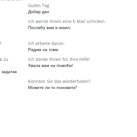
Guten Tag
Добар дан
Ich werde Ihnen eine E-Mail schicken.
Послаћу вам е-маил.
?
Ich arbeite daran.
Радим на томе
e zu
Ich danke Ihnen für Ihre Hilfe!
Хвала вам на помоћи!
 задатак
Könnten Sie das wiederholen?
Можете ли то поновити?