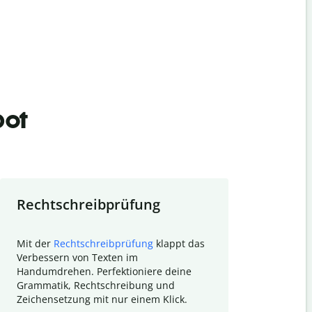
bot
Rechtschreibprüfung
Textzu
Mit der
Rechtschreibprüfung
klappt das
Mithilfe de
Verbessern von Texten im
Quillbot ka
Handumdrehen. Perfektioniere deine
Überblick ü
Grammatik, Rechtschreibung und
So wird das
Zeichensetzung mit nur einem Klick.
Forschungsa