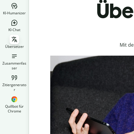
Über
KI-Humanizer
KI-Chat
Mit d
Übersetzer
Zusammenfas
ser
Zitiergenerato
r
Quillbot für
Chrome