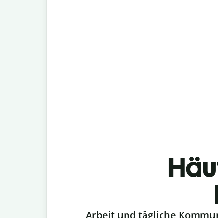
Häu
Slide 1 of 6
Arbeit und tägliche Kommu