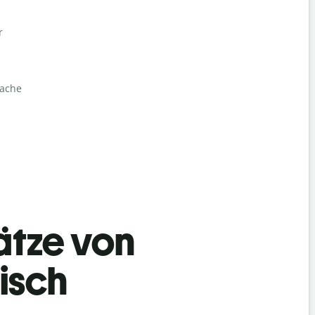
r
rache
ätze von
isch
Begrüß