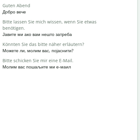
Guten Abend
Hallo / Hi
Добро вече
Здраво / З
Bitte lassen Sie mich wissen, wenn Sie etwas
Wie geht e
benötigen.
како си?
Јавите ми ако вам нешто затреба
Gern gesc
Könnten Sie das bitte näher erläutern?
Нема на ч
Можете ли, молим вас, појаснити?
Entschuldi
Bitte schicken Sie mir eine E-Mail.
Извините /
Молим вас пошаљите ми е-маил
Wo ist das
Где је нај