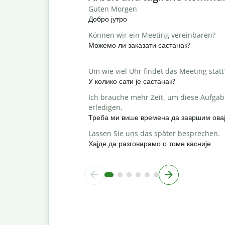
Guten Morgen
Добро јутро
Können wir ein Meeting vereinbaren?
Можемо ли заказати састанак?
Um wie viel Uhr findet das Meeting statt
У колико сати је састанак?
Ich brauche mehr Zeit, um diese Aufgab
erledigen.
Треба ми више времена да завршим овај
Lassen Sie uns das später besprechen.
Хајде да разговарамо о томе касније