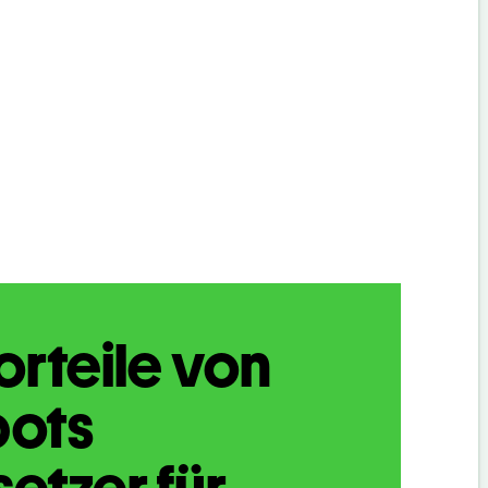
orteile von
bots
etzer für