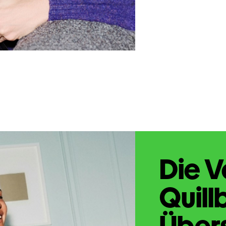
Die V
Quill
Übers