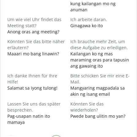
G
kung kailangan mo ng
B
anuman
J
Um wie viel Uhr findet das
Ich arbeite daran.
O
Meeting statt?
Ginagawa ko ito
Anong oras ang meeting?
A
Könnten Sie das bitte näher
Ich brauche mehr Zeit, um
erläutern?
diese Aufgabe zu erledigen.
Maaari mo bang linawin?
Kailangan ko ng mas
W
maraming oras para tapusin
S
ang gawaing ito
h
Ich danke Ihnen für Ihre
Bitte schicken Sie mir eine E-
Hilfe!
Mail.
Salamat sa iyong tulong!
Mangyaring magpadala sa
akin ng isang email
Lassen Sie uns das später
Könnten Sie das
besprechen.
wiederholen?
Pag-usapan natin ito
Pwede bang ulitin mo yan?
mamaya