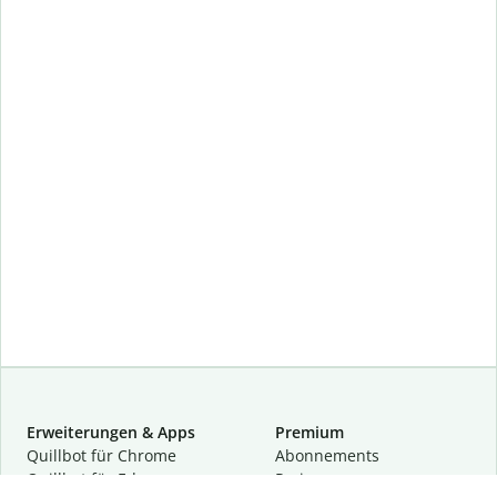
Erweiterungen & Apps
Premium
Quillbot für Chrome
Abon­ne­ments
Quillbot für Edge
Preise