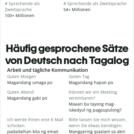
# Sprechende als
# Sprechende als Zweitsprache
Zweitsprache
54+ Millionen
100+ Millionen
Häufig gesprochene Sätze
von Deutsch nach Tagalog
Slide 1 of 6
Arbeit und tägliche Kommunikation
Guten Morgen
Guten Tag
H
Magandang umaga po
Magandang hapon po
H
Guten Abend
Können wir ein Meeting
I
Magandang gabi po
vereinbaren?
A
Maaari ba tayong mag-
G
iskedyul ng pagpupulong?
Ich werde Ihnen eine E-Mail
Bitte lassen Sie mich wissen,
schicken.
wenn Sie etwas benötigen.
padadalhan kita ng email.
Mangyaring ipaalam sa akin