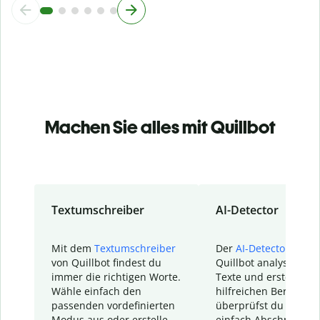
Machen Sie alles mit Quillbot
Textumschreiber
AI-Detector
Mit dem
Textumschreiber
Der
AI-Detector
von
von Quillbot findest du
Quillbot analysiert d
immer die richtigen Worte.
Texte und erstellt ei
Wähle einfach den
hilfreichen Bericht. S
passenden vordefinierten
überprüfst du schnel
Modus aus oder erstelle
einfach Abschnitte, d