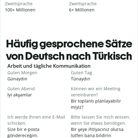
Zweitsprache
Zweitsprache
100+ Millionen
6+ Millionen
Häufig gesprochene Sätze
von Deutsch nach Türkisch
Slide 1 of 6
Arbeit und tägliche Kommunikation
Guten Morgen
Guten Tag
H
Günaydın
Tünaydın
M
Guten Abend
Können wir ein Meeting
I
İyi akşamlar
vereinbaren?
Bir toplantı planlayabilir
G
miyiz?
Ich werde Ihnen eine E-Mail
Bitte lassen Sie mich wissen,
G
schicken.
wenn Sie etwas benötigen.
G
Size bir e-posta
Bir şeye ihtiyacınız olursa
R
göndereceğim.
lütfen bana bildirin