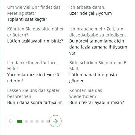
J
Um wie viel Uhr findet das
Ich arbeite daran.
E
Meeting statt?
üzerinde çalışıyorum
Toplantı saat kaçta?
A
G
Könnten Sie das bitte näher
Ich brauche mehr Zeit, um
erläutern?
diese Aufgabe zu erledigen.
Lütfen açıklayabilir misiniz?
Bu görevi tamamlamak için
W
daha fazla zamana ihtiyacım
E
var
Ich danke Ihnen für Ihre
Bitte schicken Sie mir eine E-
Hilfe!
Mail.
Yardımlarınız için teşekkür
Lütfen bana bir e-posta
ederim!
gönder
Lassen Sie uns das später
Könnten Sie das
besprechen.
wiederholen?
Bunu daha sonra tartışalım
Bunu tekrarlayabilir misin?