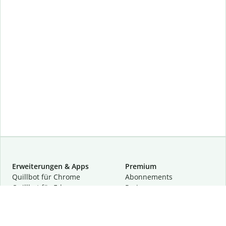
Erweiterungen & Apps
Premium
Quillbot für Chrome
Abon­ne­ments
Quillbot für Edge
Preise
Quillbot für Safari
Für Teams
Quillbot für Android
Partnerprogramm
Quillbot für iOS
Demo anfragen