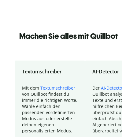
Machen Sie alles mit Quillbot
Textumschreiber
AI-Detector
Mit dem
Textumschreiber
Der
AI-Detector
von
von Quillbot findest du
Quillbot analysiert d
immer die richtigen Worte.
Texte und erstellt ei
Wähle einfach den
hilfreichen Bericht. S
passenden vordefinierten
überprüfst du schnel
Modus aus oder erstelle
einfach Abschnitte, d
deinen eigenen
AI generiert oder
personalisierten Modus.
überarbeitet wurden.