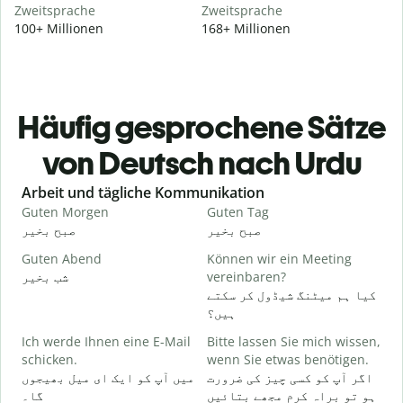
Zweitsprache
Zweitsprache
100+ Millionen
168+ Millionen
Häufig gesprochene Sätze
von Deutsch nach Urdu
Slide 1 of 6
Arbeit und tägliche Kommunikation
Guten Morgen
Guten Tag
H
و
صبح بخیر
صبح بخیر
Guten Abend
Können wir ein Meeting
I
شب بخیر
vereinbaren?
۔
کیا ہم میٹنگ شیڈول کر سکتے
G
ہیں؟
Ich werde Ihnen eine E-Mail
Bitte lassen Sie mich wissen,
گ
schicken.
wenn Sie etwas benötigen.
G
اگر آپ کو کسی چیز کی ضرورت
میں آپ کو ایک ای میل بھیجوں
۔
ہو تو براہ کرم مجھے بتائیں
گا۔