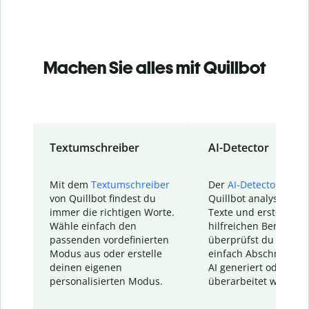
Machen Sie alles mit Quillbot
Textumschreiber
AI-Detector
Mit dem
Textumschreiber
Der
AI-Detector
von
von Quillbot findest du
Quillbot analysiert d
immer die richtigen Worte.
Texte und erstellt ei
Wähle einfach den
hilfreichen Bericht. S
passenden vordefinierten
überprüfst du schnel
Modus aus oder erstelle
einfach Abschnitte, d
deinen eigenen
AI generiert oder
personalisierten Modus.
überarbeitet wurden.