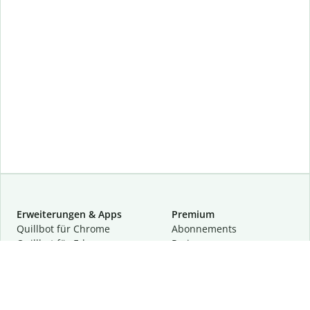
Erweiterungen & Apps
Premium
Quillbot für Chrome
Abon­ne­ments
Quillbot für Edge
Preise
Quillbot für Safari
Für Teams
Quillbot für Android
Partnerprogramm
Quillbot für iOS
Demo anfragen
Quillbot für Windows