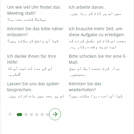
J
Um wie viel Uhr findet das
Ich arbeite daran.
ں
Meeting statt?
میں اس پر کام کر رہا ہوں۔
میٹنگ کتنے بجے ہے؟
A
Könnten Sie das bitte näher
Ich brauche mehr Zeit, um
ع
erläutern?
diese Aufgabe zu erledigen.
مجھے اس کام کو مکمل کرنے کے
کیا آپ واضح کر سکتے ہیں؟
لیے مزید وقت درکار ہے۔
W
؟
Ich danke Ihnen für Ihre
Bitte schicken Sie mir eine E-
Hilfe!
Mail.
براہ کرم مجھے ایک ای میل
آپ کی مدد کے لیے آپ کا
بھیجیں۔
شکریہ!
Lassen Sie uns das später
Könnten Sie das
besprechen.
wiederholen?
کیا آپ اسے دہرا سکتے ہیں؟
اس پر بعد میں بات کرتے ہیں۔