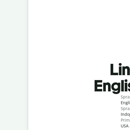
Lin
Engl
Spra
Engl
Spra
Indo
Prim
USA 