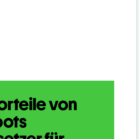
orteile von
bots
etzer für