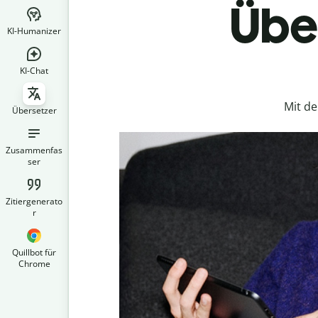
Über
KI-Humanizer
KI-Chat
Mit d
Übersetzer
Zusammenfas
ser
Zitiergenerato
r
Quillbot für
Chrome