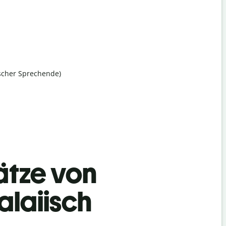
ischer Sprechende)
ätze von
alaiisch
Begrüß