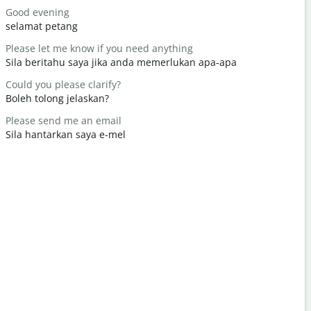
Good evening
Hello / Hi
selamat petang
Hello / Hai
Please let me know if you need anything
How are y
Sila beritahu saya jika anda memerlukan apa-apa
apa khaba
Could you please clarify?
You're we
Boleh tolong jelaskan?
Anda dial
Please send me an email
Excuse me 
Sila hantarkan saya e-mel
Maafkan s
Where is t
Di manakah