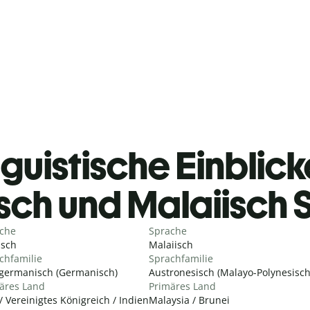
guistische Einblicke
isch und Malaiisch
che
Sprache
isch
Malaiisch
chfamilie
Sprachfamilie
germanisch (Germanisch)
Austronesisch (Malayo-Polynesisch
äres Land
Primäres Land
/ Vereinigtes Königreich / Indien
Malaysia / Brunei