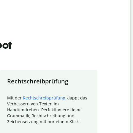
bot
Rechtschreibprüfung
Textzu
Mit der
Rechtschreibprüfung
klappt das
Mithilfe de
Verbessern von Texten im
Quillbot ka
Handumdrehen. Perfektioniere deine
Überblick ü
Grammatik, Rechtschreibung und
So wird das
Zeichensetzung mit nur einem Klick.
Forschungsa
E-Mails zum