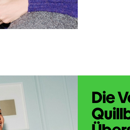
Die V
Quill
Übers