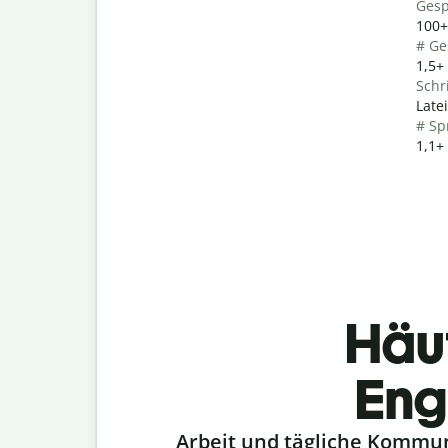
Gesp
100+
# Ge
1,5+
Schri
Late
# Sp
1,1+
Häu
Eng
Slide 1 of 6
Arbeit und tägliche Kommu