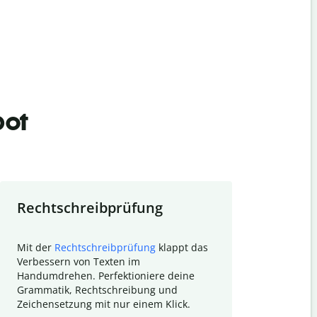
bot
Rechtschreibprüfung
Textzu
Mit der
Rechtschreibprüfung
klappt das
Mithilfe de
Verbessern von Texten im
Quillbot ka
Handumdrehen. Perfektioniere deine
Überblick ü
Grammatik, Rechtschreibung und
So wird das
Zeichensetzung mit nur einem Klick.
Forschungsa