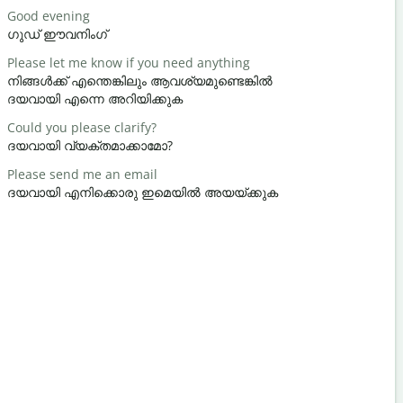
Good evening
Hello / Hi
ഗുഡ് ഈവനിംഗ്
ഹലോ / ഹ
Please let me know if you need anything
How are y
നിങ്ങൾക്ക് എന്തെങ്കിലും ആവശ്യമുണ്ടെങ്കിൽ
സുഖമാണേ
ദയവായി എന്നെ അറിയിക്കുക
You're we
Could you please clarify?
നിനക്ക് സ
ദയവായി വ്യക്തമാക്കാമോ?
Excuse me 
Please send me an email
ക്ഷമിക്കണം
ദയവായി എനിക്കൊരു ഇമെയിൽ അയയ്ക്കുക
Where is t
അടുത്തെവി