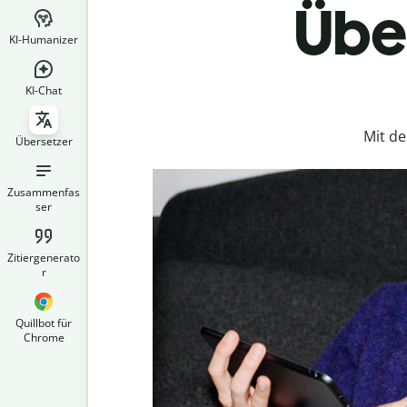
Über
KI-Humanizer
KI-Chat
Mit d
Übersetzer
Zusammenfas
ser
Zitiergenerato
r
Quillbot für
Chrome