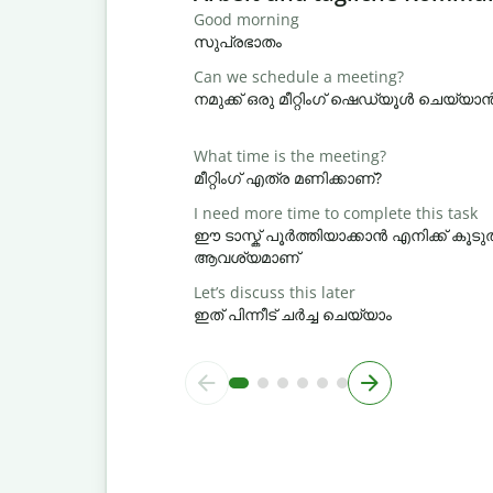
Good morning
സുപ്രഭാതം
Can we schedule a meeting?
നമുക്ക് ഒരു മീറ്റിംഗ് ഷെഡ്യൂൾ ചെയ്യ
What time is the meeting?
മീറ്റിംഗ് എത്ര മണിക്കാണ്?
I need more time to complete this task
ഈ ടാസ്ക് പൂർത്തിയാക്കാൻ എനിക്ക് ക
ആവശ്യമാണ്
Let’s discuss this later
ഇത് പിന്നീട് ചർച്ച ചെയ്യാം