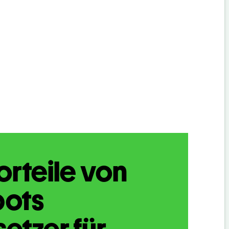
orteile von
bots
etzer für