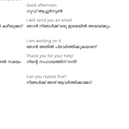
Good afternoon
ഗുഡ് ആഫ്റ്റർനൂൺ
I will send you an email.
ാൻ കഴിയുമോ?
ഞാൻ നിങ്ങൾക്ക് ഒരു ഇമെയിൽ അയയ്ക്കും.
I am working on it
ഞാൻ അതിൽ പ്രവർത്തിക്കുകയാണ്
Thank you for your help!
ൂടുതൽ സമയം
നിന്റെ സഹായത്തിന് നന്ദി!
Can you repeat that?
നിങ്ങൾക്ക് അത് ആവർത്തിക്കാമോ?