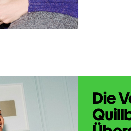
Die V
Quill
Übers