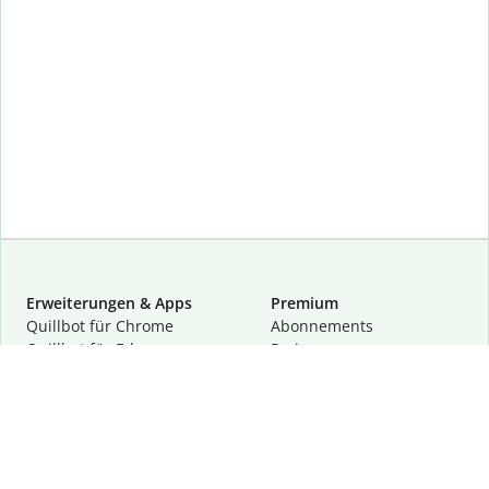
Erweiterungen & Apps
Premium
Quillbot für Chrome
Abon­ne­ments
Quillbot für Edge
Preise
Quillbot für Safari
Für Teams
Quillbot für Android
Partnerprogramm
Quillbot für iOS
Demo anfragen
Quillbot für Windows
Quillbot für macOS
Quillbot für Word