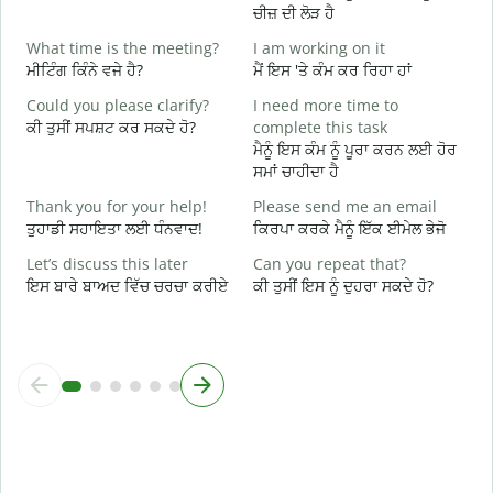
ਚੀਜ਼ ਦੀ ਲੋੜ ਹੈ
Y
What time is the meeting?
I am working on it
ਤ
ਮੀਟਿੰਗ ਕਿੰਨੇ ਵਜੇ ਹੈ?
ਮੈਂ ਇਸ 'ਤੇ ਕੰਮ ਕਰ ਰਿਹਾ ਹਾਂ
Y
Could you please clarify?
I need more time to
ਹ
ਕੀ ਤੁਸੀਂ ਸਪਸ਼ਟ ਕਰ ਸਕਦੇ ਹੋ?
complete this task
ਮੈਨੂੰ ਇਸ ਕੰਮ ਨੂੰ ਪੂਰਾ ਕਰਨ ਲਈ ਹੋਰ
ਅ
ਸਮਾਂ ਚਾਹੀਦਾ ਹੈ
W
Thank you for your help!
Please send me an email
ਨ
ਤੁਹਾਡੀ ਸਹਾਇਤਾ ਲਈ ਧੰਨਵਾਦ!
ਕਿਰਪਾ ਕਰਕੇ ਮੈਨੂੰ ਇੱਕ ਈਮੇਲ ਭੇਜੋ
Let’s discuss this later
Can you repeat that?
ਇਸ ਬਾਰੇ ਬਾਅਦ ਵਿੱਚ ਚਰਚਾ ਕਰੀਏ
ਕੀ ਤੁਸੀਂ ਇਸ ਨੂੰ ਦੁਹਰਾ ਸਕਦੇ ਹੋ?