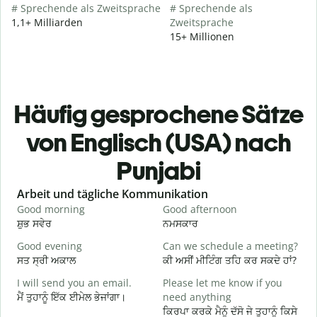
# Sprechende als Zweitsprache
# Sprechende als
1,1+ Milliarden
Zweitsprache
15+ Millionen
Häufig gesprochene Sätze
von Englisch (USA) nach
Punjabi
Slide 1 of 6
Arbeit und tägliche Kommunikation
Good morning
Good afternoon
H
ਸ਼ੁਭ ਸਵੇਰ
ਨਮਸਕਾਰ
ਹ
Good evening
Can we schedule a meeting?
M
ਸਤ ਸ੍ਰੀ ਅਕਾਲ
ਕੀ ਅਸੀਂ ਮੀਟਿੰਗ ਤਹਿ ਕਰ ਸਕਦੇ ਹਾਂ?
ਮ
I will send you an email.
Please let me know if you
G
ਮੈਂ ਤੁਹਾਨੂੰ ਇੱਕ ਈਮੇਲ ਭੇਜਾਂਗਾ।
need anything
e
ਕਿਰਪਾ ਕਰਕੇ ਮੈਨੂੰ ਦੱਸੋ ਜੇ ਤੁਹਾਨੂੰ ਕਿਸੇ
ਸ