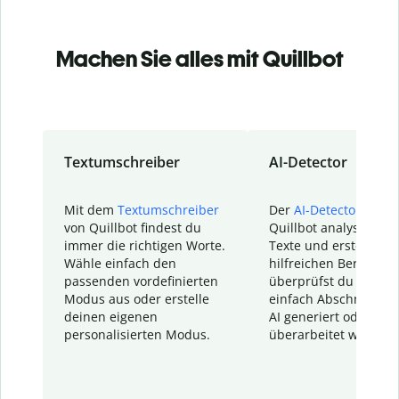
Machen Sie alles mit Quillbot
Textumschreiber
AI-Detector
Mit dem
Textumschreiber
Der
AI-Detector
von
von Quillbot findest du
Quillbot analysiert d
immer die richtigen Worte.
Texte und erstellt ei
Wähle einfach den
hilfreichen Bericht. S
passenden vordefinierten
überprüfst du schnel
Modus aus oder erstelle
einfach Abschnitte, d
deinen eigenen
AI generiert oder
personalisierten Modus.
überarbeitet wurden.