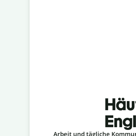
Häu
Engl
Slide 1 of 6
Arbeit und tägliche Kommu