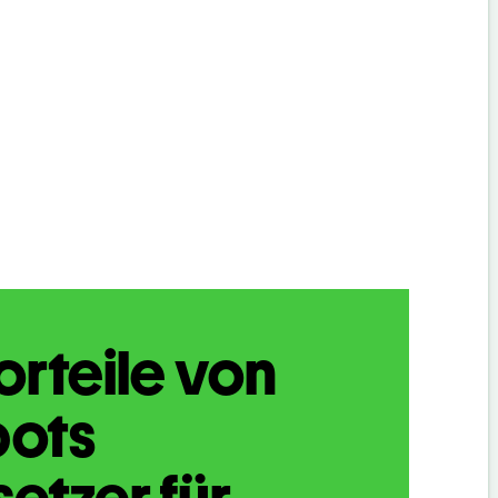
orteile von
bots
etzer für