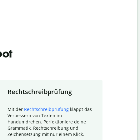
bot
Rechtschreibprüfung
Textzu
Mit der
Rechtschreibprüfung
klappt das
Mithilfe de
Verbessern von Texten im
Quillbot ka
Handumdrehen. Perfektioniere deine
Überblick ü
Grammatik, Rechtschreibung und
So wird das
Zeichensetzung mit nur einem Klick.
Forschungsa