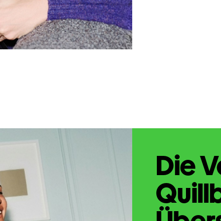
Die V
Quill
Übers