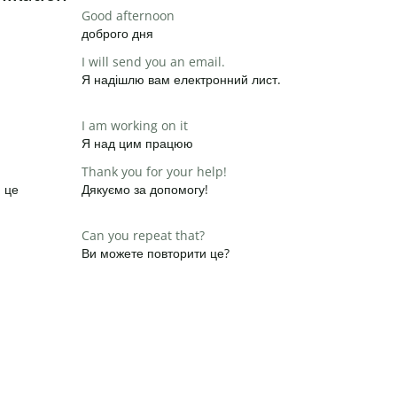
Good afternoon
доброго дня
I will send you an email.
Я надішлю вам електронний лист.
I am working on it
Я над цим працюю
Thank you for your help!
и це
Дякуємо за допомогу!
Can you repeat that?
Ви можете повторити це?