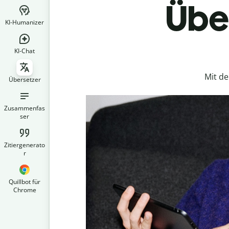
Über
KI-Humanizer
KI-Chat
Mit d
Übersetzer
Zusammenfas
ser
Zitiergenerato
r
Quillbot für
Chrome