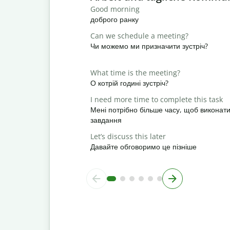
Good morning
доброго ранку
Can we schedule a meeting?
Чи можемо ми призначити зустріч?
What time is the meeting?
О котрій годині зустріч?
I need more time to complete this task
Мені потрібно більше часу, щоб виконат
завдання
Let’s discuss this later
Давайте обговоримо це пізніше