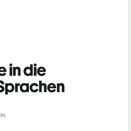
 in die
 Sprachen
ch)