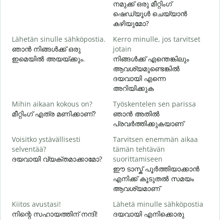
നമുക്ക് ഒരു മീറ്റിംഗ്
H
ഷെഡ്യൂൾ ചെയ്യാൻ
i
കഴിയുമോ?
Lähetän sinulle sähköpostia.
Kerro minulle, jos tarvitset
ഞാൻ നിങ്ങൾക്ക് ഒരു
jotain
T
ഇമെയിൽ അയയ്ക്കും.
നിങ്ങൾക്ക് എന്തെങ്കിലും
ന
ആവശ്യമുണ്ടെങ്കിൽ
ദയവായി എന്നെ
K
അറിയിക്കുക
Mihin aikaan kokous on?
Työskentelen sen parissa
H
മീറ്റിംഗ് എത്ര മണിക്കാണ്?
ഞാൻ അതിൽ
വ
പ്രവർത്തിക്കുകയാണ്
Voisitko ystävällisesti
Tarvitsen enemmän aikaa
M
selventää?
tämän tehtävän
ദയവായി വ്യക്തമാക്കാമോ?
suorittamiseen
ഹ
ഈ ടാസ്ക് പൂർത്തിയാക്കാൻ
എനിക്ക് കൂടുതൽ സമയം
ആവശ്യമാണ്
Kiitos avustasi!
Lähetä minulle sähköpostia
നിന്റെ സഹായത്തിന് നന്ദി!
ദയവായി എനിക്കൊരു