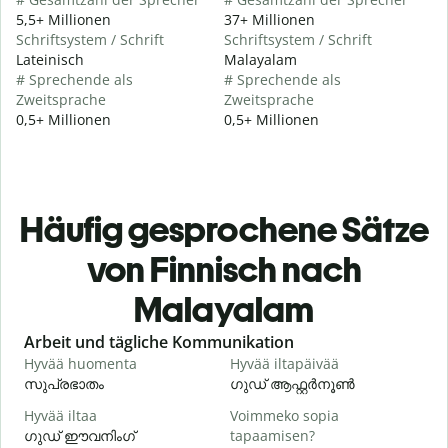
5,5+ Millionen
37+ Millionen
Schriftsystem / Schrift
Schriftsystem / Schrift
Lateinisch
Malayalam
# Sprechende als
# Sprechende als
Zweitsprache
Zweitsprache
0,5+ Millionen
0,5+ Millionen
Häufig gesprochene Sätze
von Finnisch nach
Malayalam
Slide 1 of 6
Arbeit und tägliche Kommunikation
Hyvää huomenta
Hyvää iltapäivää
H
സുപ്രഭാതം
ഗുഡ് ആഫ്റ്റർനൂൺ
Hyvää iltaa
Voimmeko sopia
N
ഗുഡ് ഈവനിംഗ്
tapaamisen?
എ