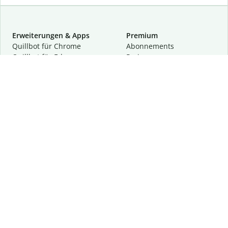
Erweiterungen & Apps
Premium
Quillbot für Chrome
Abon­ne­ments
Quillbot für Edge
Preise
Quillbot für Safari
Für Teams
Quillbot für Android
Partnerprogramm
Quillbot für iOS
Demo anfragen
Quillbot für Windows
Quillbot für macOS
Quillbot für Word
Tools
Unternehmen
Schreibhilfen
Über uns
Textkorrektur
Privatsphäre & Sicherheit
Zitieren und Originalität
Karriere
KI-Tools
Hilfe
Kontakt
Ressourcen
Folge uns