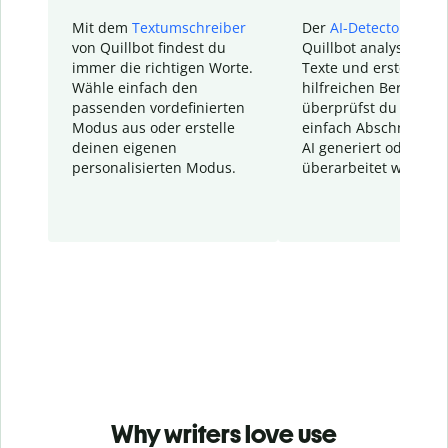
Mit dem
Textumschreiber
Der
AI-Detector
von
von Quillbot findest du
Quillbot analysiert d
immer die richtigen Worte.
Texte und erstellt ei
Wähle einfach den
hilfreichen Bericht. S
passenden vordefinierten
überprüfst du schnel
Modus aus oder erstelle
einfach Abschnitte, d
deinen eigenen
AI generiert oder
personalisierten Modus.
überarbeitet wurden.
Why writers love use