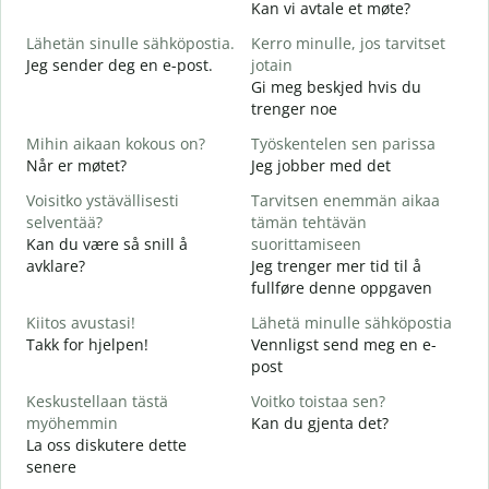
Kan vi avtale et møte?
H
Lähetän sinulle sähköpostia.
Kerro minulle, jos tarvitset
i
Jeg sender deg en e-post.
jotain
G
Gi meg beskjed hvis du
T
trenger noe
D
Mihin aikaan kokous on?
Työskentelen sen parissa
K
Når er møtet?
Jeg jobber med det
J
Voisitko ystävällisesti
Tarvitsen enemmän aikaa
H
selventää?
tämän tehtävän
A
Kan du være så snill å
suorittamiseen
avklare?
Jeg trenger mer tid til å
M
fullføre denne oppgaven
H
h
Kiitos avustasi!
Lähetä minulle sähköpostia
Takk for hjelpen!
Vennligst send meg en e-
post
Keskustellaan tästä
Voitko toistaa sen?
myöhemmin
Kan du gjenta det?
La oss diskutere dette
senere