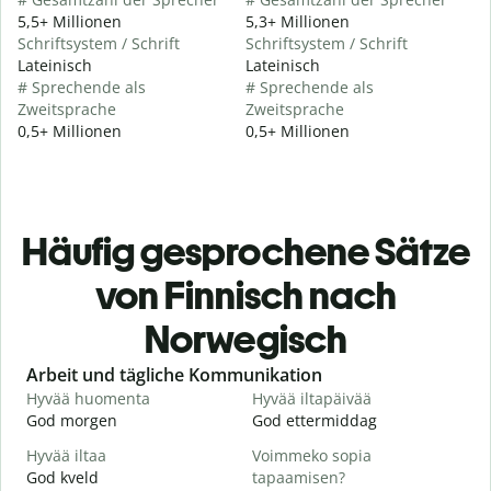
5,5+ Millionen
5,3+ Millionen
Schriftsystem / Schrift
Schriftsystem / Schrift
Lateinisch
Lateinisch
# Sprechende als
# Sprechende als
Zweitsprache
Zweitsprache
0,5+ Millionen
0,5+ Millionen
Häufig gesprochene Sätze
von Finnisch nach
Norwegisch
Slide 1 of 6
Arbeit und tägliche Kommunikation
Hyvää huomenta
Hyvää iltapäivää
H
God morgen
God ettermiddag
H
Hyvää iltaa
Voimmeko sopia
N
God kveld
tapaamisen?
J