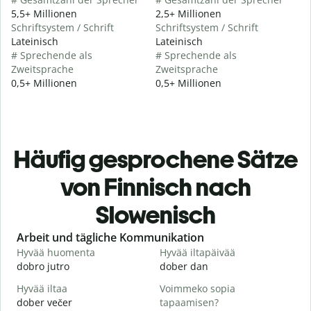
5,5+ Millionen
2,5+ Millionen
Schriftsystem / Schrift
Schriftsystem / Schrift
Lateinisch
Lateinisch
# Sprechende als
# Sprechende als
Zweitsprache
Zweitsprache
0,5+ Millionen
0,5+ Millionen
Häufig gesprochene Sätze
von Finnisch nach
Slowenisch
Slide 1 of 6
Arbeit und tägliche Kommunikation
Hyvää huomenta
Hyvää iltapäivää
H
dobro jutro
dober dan
Ž
Hyvää iltaa
Voimmeko sopia
N
dober večer
tapaamisen?
m