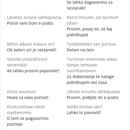
Se lahko dogovorimo za
H
sestanek?
i
Lähetän sinulle sähköpostia.
Kerro minulle, jos tarvitset
D
Poslal vam bom e-pošto.
jotain
T
Prosim, povej mi, če kaj
V
potrebuješ
K
Mihin aikaan kokous on?
Työskentelen sen parissa
d
Ob kateri uri je sestanek?
Delam na tem
H
Voisitko ystävällisesti
Tarvitsen enemmän aikaa
A
selventää?
tämän tehtävän
Ali lahko prosim pojasnite?
suorittamiseen
M
Za dokončanje te naloge
K
potrebujem več časa
Kiitos avustasi!
Lähetä minulle sähköpostia
Hvala za vašo pomoč!
Prosim, pošljite mi e-pošto
Keskustellaan tästä
Voitko toistaa sen?
myöhemmin
Lahko to ponoviš?
O tem se pogovorimo
pozneje