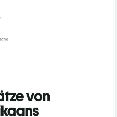
r
rache
ätze von
ikaans