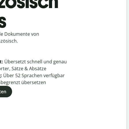
zösisch
s
lle Dokumente von
zösisch.
t:
Übersetzt schnell und genau
rter, Sätze & Absätze
g:
Über
52
Sprachen verfügbar
begrenzt übersetzen
ten