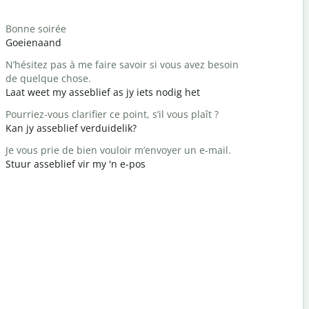
Begrüß
Bonne soirée
Bonjour / 
Goeienaand
Hallo / Hal
N’hésitez pas à me faire savoir si vous avez besoin
Comment a
de quelque chose.
Hoe gaan d
Laat weet my asseblief as jy iets nodig het
Vous êtes 
Pourriez-vous clarifier ce point, s’il vous plaît ?
Jy is welk
Kan jy asseblief verduidelik?
Excusez-mo
Je vous prie de bien vouloir m’envoyer un e-mail.
Verskoon 
Stuur asseblief vir my 'n e-pos
Où est l’hô
Waar is di