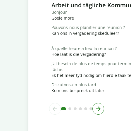
Slide 1 of 6
Arbeit und tägliche Kommu
Bonjour
Goeie more
Pouvons-nous planifier une réunion ?
Kan ons 'n vergadering skeduleer?
À quelle heure a lieu la réunion ?
Hoe laat is die vergadering?
J’ai besoin de plus de temps pour termin
tâche.
Ek het meer tyd nodig om hierdie taak te
Discutons-en plus tard.
Kom ons bespreek dit later