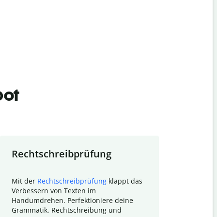
bot
Rechtschreibprüfung
Textzu
Mit der
Rechtschreibprüfung
klappt das
Mithilfe de
Verbessern von Texten im
Quillbot ka
Handumdrehen. Perfektioniere deine
Überblick ü
Grammatik, Rechtschreibung und
So wird das