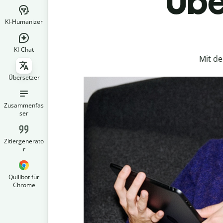
Übe
KI-Humanizer
KI-Chat
Mit d
Übersetzer
Zusammenfas
ser
Zitiergenerato
r
Quillbot für
Chrome