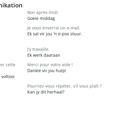
nikation
Bon après-midi
Goeie middag
Je vous enverrai un e-mail.
Ek sal vir jou 'n e-pos stuur.
J’y travaille.
Ek werk daaraan
er cette
Merci pour votre aide !
Dankie vir jou hulp!
 voltooi
Pourriez-vous répéter, s’il vous plaît ?
Kan jy dit herhaal?