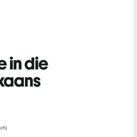
 in die
ikaans
ch)