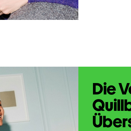
Die V
Quill
Übers