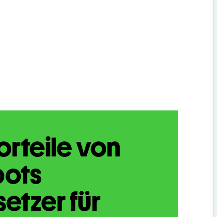
orteile von
bots
etzer für