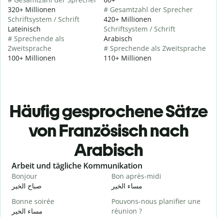
320+ Millionen
# Gesamtzahl der Sprecher
Schriftsystem / Schrift
420+ Millionen
Lateinisch
Schriftsystem / Schrift
# Sprechende als
Arabisch
Zweitsprache
# Sprechende als Zweitsprache
100+ Millionen
110+ Millionen
Häufig gesprochene Sätze
von Französisch nach
Arabisch
Slide 1 of 6
Arbeit und tägliche Kommunikation
Bonjour
Bon après-midi
B
ا
مساء الخير
صباح الخير
Bonne soirée
Pouvons-nous planifier une
مساء الخير
réunion ?
J