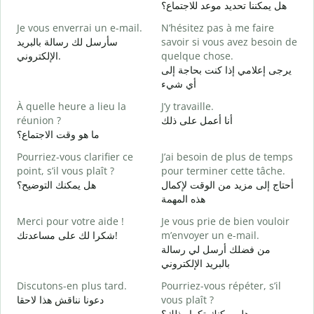
و
هل يمكننا تحديد موعد للاجتماع؟
Je vous enverrai un e-mail.
N’hésitez pas à me faire
B
سأرسل لك رسالة بالبريد
savoir si vous avez besoin de
ر
الإلكتروني.
quelque chose.
V
يرجى إعلامي إذا كنت بحاجة إلى
ة
أي شيء
O
À quelle heure a lieu la
J’y travaille.
ا
réunion ?
أنا أعمل على ذلك
ما هو وقت الاجتماع؟
A
ة
Pourriez-vous clarifier ce
J’ai besoin de plus de temps
point, s’il vous plaît ?
pour terminer cette tâche.
O
أحتاج إلى مزيد من الوقت لإكمال
هل يمكنك التوضيح؟
?
هذه المهمة
؟
Merci pour votre aide !
Je vous prie de bien vouloir
شكرا لك على مساعدتك!
m’envoyer un e-mail.
من فضلك أرسل لي رسالة
بالبريد الإلكتروني
Discutons-en plus tard.
Pourriez-vous répéter, s’il
دعونا نناقش هذا لاحقا
vous plaît ?
هل يمكنك تكرار ذلك؟