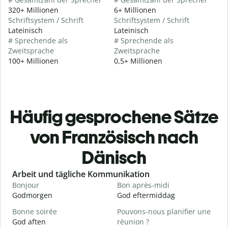
320+ Millionen
6+ Millionen
Schriftsystem / Schrift
Schriftsystem / Schrift
Lateinisch
Lateinisch
# Sprechende als
# Sprechende als
Zweitsprache
Zweitsprache
100+ Millionen
0,5+ Millionen
Häufig gesprochene Sätze
von Französisch nach
Dänisch
Slide 1 of 6
Arbeit und tägliche Kommunikation
Bonjour
Bon après-midi
B
Godmorgen
God eftermiddag
H
Bonne soirée
Pouvons-nous planifier une
God aften
réunion ?
J