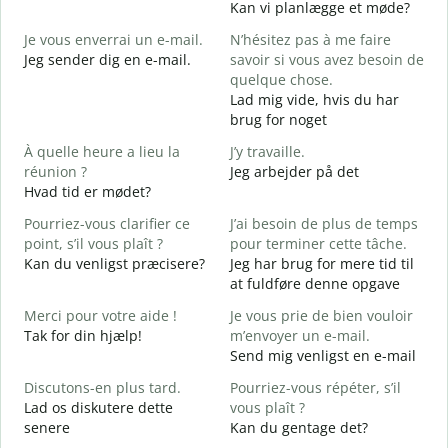
Kan vi planlægge et møde?
M
Je vous enverrai un e-mail.
N’hésitez pas à me faire
B
Jeg sender dig en e-mail.
savoir si vous avez besoin de
G
quelque chose.
V
Lad mig vide, hvis du har
D
brug for noget
O
À quelle heure a lieu la
J’y travaille.
J
réunion ?
Jeg arbejder på det
Hvad tid er mødet?
A
F
Pourriez-vous clarifier ce
J’ai besoin de plus de temps
point, s’il vous plaît ?
pour terminer cette tâche.
O
Kan du venligst præcisere?
Jeg har brug for mere tid til
?
at fuldføre denne opgave
H
Merci pour votre aide !
Je vous prie de bien vouloir
Tak for din hjælp!
m’envoyer un e-mail.
Send mig venligst en e-mail
Discutons-en plus tard.
Pourriez-vous répéter, s’il
Lad os diskutere dette
vous plaît ?
senere
Kan du gentage det?