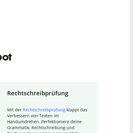
bot
Rechtschreibprüfung
Textzu
Mit der
Rechtschreibprüfung
klappt das
Mithilfe de
Verbessern von Texten im
Quillbot ka
Handumdrehen. Perfektioniere deine
Überblick ü
Grammatik, Rechtschreibung und
So wird das