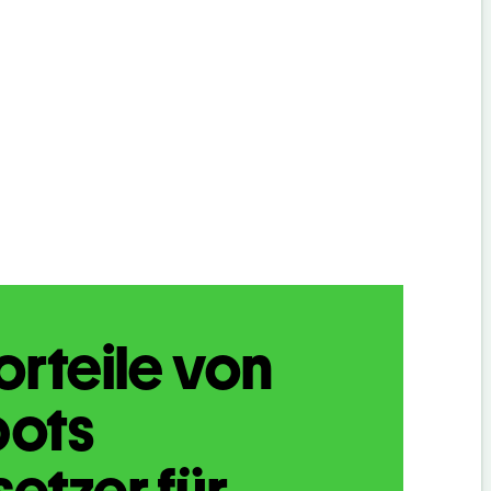
orteile von
bots
etzer für