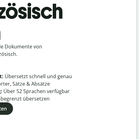
zösisch
h
lle Dokumente von
zösisch.
t:
Übersetzt schnell und genau
rter, Sätze & Absätze
g:
Über
52
Sprachen verfügbar
begrenzt übersetzen
ten