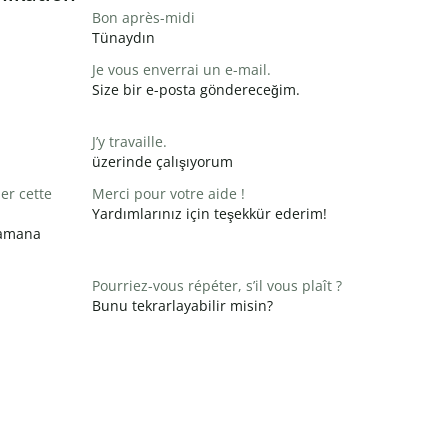
Bon après-midi
Tünaydın
Je vous enverrai un e-mail.
Size bir e-posta göndereceğim.
J’y travaille.
üzerinde çalışıyorum
er cette
Merci pour votre aide !
Yardımlarınız için teşekkür ederim!
zamana
Pourriez-vous répéter, s’il vous plaît ?
Bunu tekrarlayabilir misin?