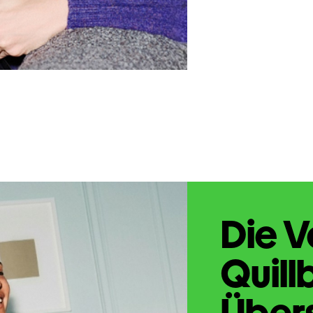
Die V
Quill
Übers