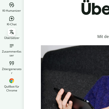
Übe
KI-Humanizer
KI-Chat
Mit d
Übersetzer
Zusammenfas
ser
Zitiergenerato
r
Quillbot für
Chrome