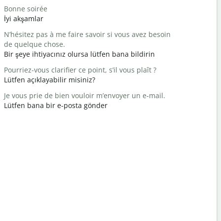
Bonne soirée
Bonjour / 
İyi akşamlar
Merhaba /
N’hésitez pas à me faire savoir si vous avez besoin
Comment a
de quelque chose.
Nasılsın?
Bir şeye ihtiyacınız olursa lütfen bana bildirin
Vous êtes 
Pourriez-vous clarifier ce point, s’il vous plaît ?
Rica eder
Lütfen açıklayabilir misiniz?
Excusez-mo
Je vous prie de bien vouloir m’envoyer un e-mail.
Afedersin
Lütfen bana bir e-posta gönder
Où est l’hô
En yakın o