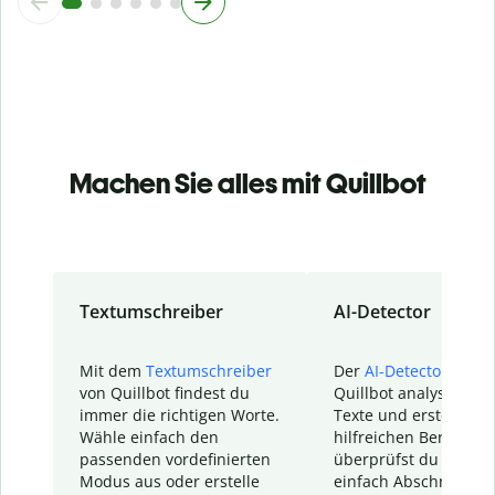
Machen Sie alles mit Quillbot
Textumschreiber
AI-Detector
Mit dem
Textumschreiber
Der
AI-Detector
von
von Quillbot findest du
Quillbot analysiert d
immer die richtigen Worte.
Texte und erstellt ei
Wähle einfach den
hilfreichen Bericht. S
passenden vordefinierten
überprüfst du schnel
Modus aus oder erstelle
einfach Abschnitte, d