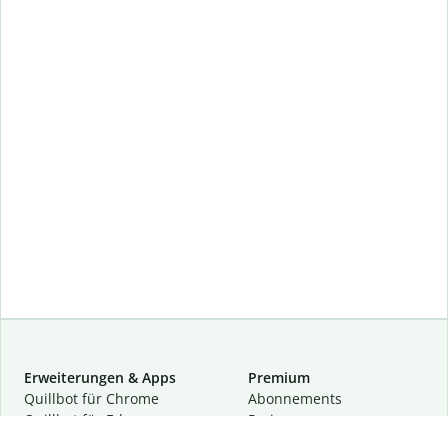
Erweiterungen & Apps
Premium
Quillbot für Chrome
Abon­ne­ments
Quillbot für Edge
Preise
Quillbot für Safari
Für Teams