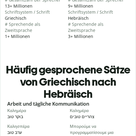
13+ Millionen
9+ Millionen
Schriftsystem / Schrift
Schriftsystem / Schrift
Griechisch
Hebräisch
# Sprechende als
# Sprechende als
Zweitsprache
Zweitsprache
1+ Millionen
3+ Millionen
Häufig gesprochene Sätze
von Griechisch nach
Hebräisch
Slide 1 of 6
Arbeit und tägliche Kommunikation
Καλημέρα
Καλημέρα
Γ
י
צהריים טובים
בוקר טוב
Καλησπέρα
Μπορούμε να
Τ
ערב טוב
προγραμματίσουμε μια
א