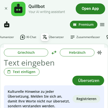
Quillbot
Open App
Your AI writing assistant
Premium
-Humanizer
KI-Chat
Übersetzer
Zusammenfasser
Griechisch
Hebräisch
Text einfügen
Übersetzen
Kulturelle Hinweise zu jeder
Übersetzung. Melden Sie sich an,
Registrieren
damit Ihre Worte nicht nur übersetzt,
sondern verstanden werden.