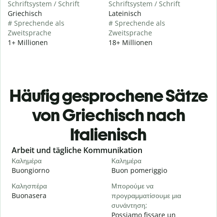
Schriftsystem / Schrift
Schriftsystem / Schrift
Griechisch
Lateinisch
# Sprechende als
# Sprechende als
Zweitsprache
Zweitsprache
1+ Millionen
18+ Millionen
Häufig gesprochene Sätze
von Griechisch nach
Italienisch
Slide 1 of 6
Arbeit und tägliche Kommunikation
Καλημέρα
Καλημέρα
Γ
Buongiorno
Buon pomeriggio
C
Καλησπέρα
Μπορούμε να
Τ
Buonasera
προγραμματίσουμε μια
M
συνάντηση;
Κ
Possiamo fissare un