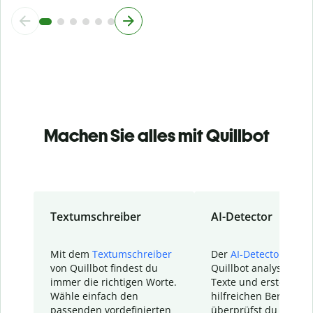
Machen Sie alles mit Quillbot
Textumschreiber
AI-Detector
Mit dem
Textumschreiber
Der
AI-Detector
von
von Quillbot findest du
Quillbot analysiert d
immer die richtigen Worte.
Texte und erstellt ei
Wähle einfach den
hilfreichen Bericht. S
passenden vordefinierten
überprüfst du schnel