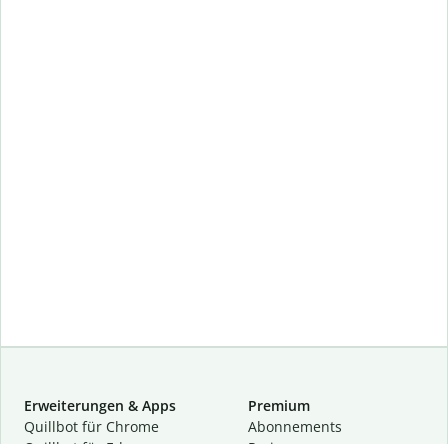
Erweiterungen & Apps
Premium
Quillbot für Chrome
Abon­ne­ments
Quillbot für Edge
Preise