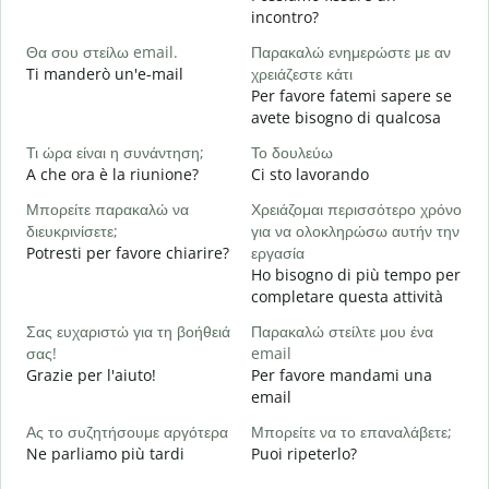
B
incontro?
Κ
Θα σου στείλω email.
Παρακαλώ ενημερώστε με αν
P
Ti manderò un'e-mail
χρειάζεστε κάτι
Per favore fatemi sapere se
Ν
avete bisogno di qualcosa
S
Τι ώρα είναι η συνάντηση;
Το δουλεύω
Α
A che ora è la riunione?
Ci sto lavorando
A
Μπορείτε παρακαλώ να
Χρειάζομαι περισσότερο χρόνο
Π
διευκρινίσετε;
για να ολοκληρώσω αυτήν την
ξ
Potresti per favore chiarire?
εργασία
D
Ho bisogno di più tempo per
v
completare questa attività
Σας ευχαριστώ για τη βοήθειά
Παρακαλώ στείλτε μου ένα
σας!
email
Grazie per l'aiuto!
Per favore mandami una
email
Ας το συζητήσουμε αργότερα
Μπορείτε να το επαναλάβετε;
Ne parliamo più tardi
Puoi ripeterlo?