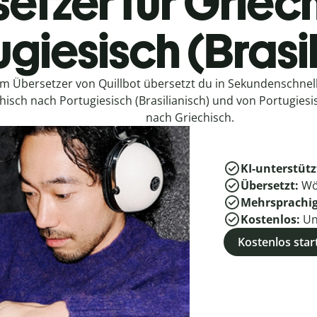
etzer für Griec
giesisch (Brasi
em Übersetzer von Quillbot übersetzt du in Sekundenschne
hisch nach Portugiesisch (Brasilianisch) und von Portugiesis
nach Griechisch.
KI-unterstütz
Übersetzt:
Wö
Mehrsprachi
Kostenlos:
Un
Kostenlos star