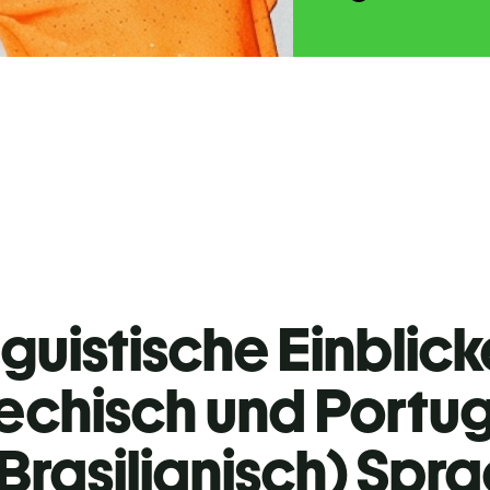
guistische Einblicke
echisch und Portug
Brasilianisch) Spr