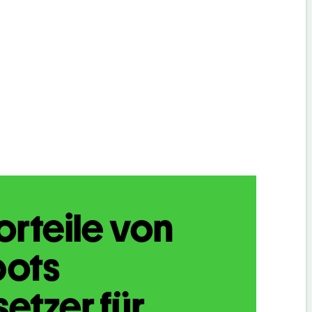
orteile von
bots
etzer für