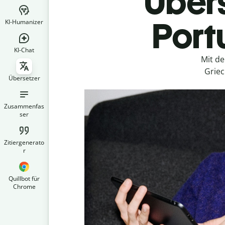
Übers
Portu
KI-Humanizer
KI-Chat
Mit d
Griec
Übersetzer
Zusammenfas
ser
Zitiergenerato
r
Quillbot für
Chrome