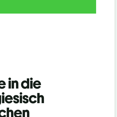
 in die
iesisch
achen