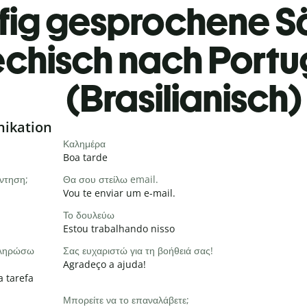
fig gesprochene S
echisch nach Portu
(Brasilianisch)
nikation
Καλημέρα
Boa tarde
ντηση;
Θα σου στείλω email.
Vou te enviar um e-mail.
Το δουλεύω
Estou trabalhando nisso
οκληρώσω
Σας ευχαριστώ για τη βοήθειά σας!
Agradeço a ajuda!
a tarefa
Μπορείτε να το επαναλάβετε;