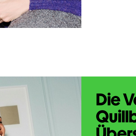
Die V
Quill
Übers