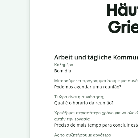
Häu
Gri
Slide 1 of 6
Arbeit und tägliche Kommu
Καλημέρα
Bom dia
Μπορούμε να προγραμματίσουμε μια συνά
Podemos agendar uma reunião?
Τι ώρα είναι η συνάντηση;
Qual é o horário da reunião?
Χρειάζομαι περισσότερο χρόνο για να ολ
αυτήν την εργασία
Preciso de mais tempo para concluir est
Ας το συζητήσουμε αργότερα