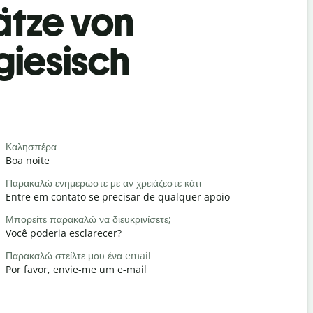
ätze von
giesisch
Begrüß
Καλησπέρα
Γεια / Γεια
Boa noite
Olá / Olá
Παρακαλώ ενημερώστε με αν χρειάζεστε κάτι
Τι κάνετε;
Entre em contato se precisar de qualquer apoio
Tudo bem
Μπορείτε παρακαλώ να διευκρινίσετε;
Καλώς ήρθ
Você poderia esclarecer?
De nada
Παρακαλώ στείλτε μου ένα email
Με συγχωρε
Por favor, envie-me um e-mail
Com licenç
Πού είναι τ
Onde é o h