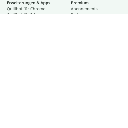
Erweiterungen & Apps
Premium
Quillbot für Chrome
Abon­ne­ments
Quillbot für Edge
Preise
Quillbot für Safari
Für Teams
Quillbot für Android
Partnerprogramm
Quillbot für iOS
Demo anfragen
Quillbot für Windows
Quillbot für macOS
Quillbot für Word
Tools
Unternehmen
Schreibhilfen
Über uns
Textkorrektur
Privatsphäre & Sicherheit
Zitieren und Originalität
Karriere
KI-Tools
Hilfe
Kontakt
Ressourcen
Folge uns