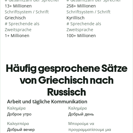
13+ Millionen
258+ Millionen
Schriftsystem / Schrift
Schriftsystem / Schrift
Griechisch
Kyrillisch
# Sprechende als
# Sprechende als
Zweitsprache
Zweitsprache
1+ Millionen
100+ Millionen
Häufig gesprochene Sätze
von Griechisch nach
Russisch
Slide 1 of 6
Arbeit und tägliche Kommunikation
Καλημέρα
Καλημέρα
Γ
Доброе утро
Добрый день
П
Καλησπέρα
Μπορούμε να
Τ
Добрый вечер
προγραμματίσουμε μια
М